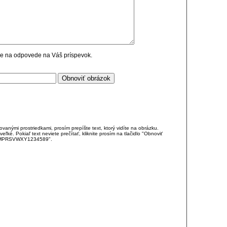
cie na odpovede na Váš príspevok.
anými prostriedkami, prosím prepíšte text, ktorý vidíte na obrázku.
é. Pokiaľ text neviete prečítať, kliknite prosím na tlačidlo "Obnoviť
DJKMPRSVWXY1234589".