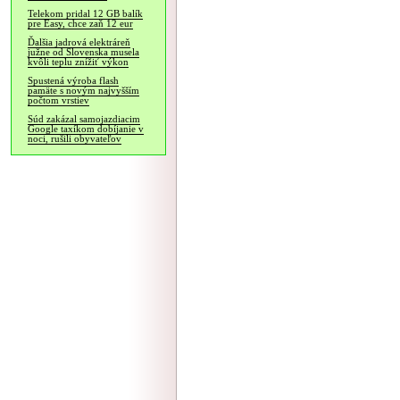
Telekom pridal 12 GB balík
pre Easy, chce zaň 12 eur
Ďalšia jadrová elektráreň
južne od Slovenska musela
kvôli teplu znížiť výkon
Spustená výroba flash
pamäte s novým najvyšším
počtom vrstiev
Súd zakázal samojazdiacim
Google taxíkom dobíjanie v
noci, rušili obyvateľov