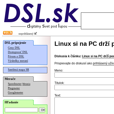
neprihlásený
Linux si na PC drží 
DSL pripojenie
Ceny DSL
Dostupnosť DSL
Diskusia k článku:
Linux si na PC drží po
Fórum o DSL
Výsledky meraní
Prispievajte do diskusií ako
prihlásený užív
Satelitná mapa SR
Meno:
Merače
Titulok:
Speedmeter
Merania
Pingmeter
Googlemeter
Text:
Hľadanie