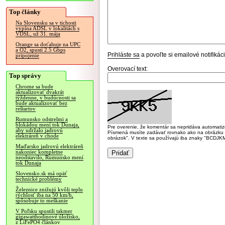
Top články
Na Slovensku sa v tichosti
vypína ADSL v lokalitách s
VDSL, už 31. mája
Orange sa doťahuje na UPC
a O2, spustí 2.5 Gbps
Prihláste sa
a povoľte si emailové notifiká
pripojenie
Overovací text:
Top správy
Chrome sa bude
aktualizovať dvakrát
týždenne, v budúcnosti sa
bude aktualizovať bez
reštartov
Rumunsko odstrelmi a
blokádou mení tok Dunaja,
Pre overenie, že komentár sa nepridáva automatizov
aby udržalo jadrovú
Písmená musíte zadávať rovnako ako na obrázku veľk
elektráreň v chode
obrázok". V texte sa používajú iba znaky "BC
Maďarsko jadrovú elektráreň
nakoniec kompletne
neodstavilo, Rumunsko mení
tok Dunaja
Slovensko.sk má opäť
technické problémy
Železnice znižujú kvôli teplu
rýchlosť iba na 50 km/h,
spôsobuje to meškanie
V Poľsku spustili takmer
gigawatthodinové úložisko,
z LiFePO4 článkov