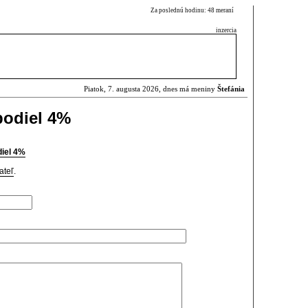
Za poslednú hodinu: 48 meraní
inzercia
Piatok, 7. augusta 2026, dnes má meniny
Štefánia
podiel 4%
diel 4%
ateľ
.