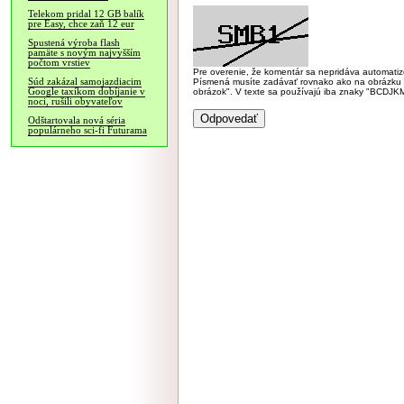
Telekom pridal 12 GB balík
pre Easy, chce zaň 12 eur
Spustená výroba flash
pamäte s novým najvyšším
počtom vrstiev
Pre overenie, že komentár sa nepridáva automatizov
Súd zakázal samojazdiacim
Písmená musíte zadávať rovnako ako na obrázku veľk
Google taxíkom dobíjanie v
obrázok". V texte sa používajú iba znaky "BC
noci, rušili obyvateľov
Odštartovala nová séria
populárneho sci-fi Futurama