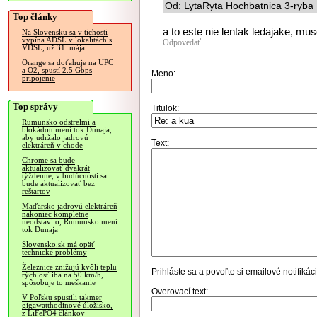
Od: LytaRyta Hochbatnica 3-ryba 
Top články
a to este nie lentak ledajake, mus
Na Slovensku sa v tichosti
vypína ADSL v lokalitách s
Odpovedať
VDSL, už 31. mája
Orange sa doťahuje na UPC
a O2, spustí 2.5 Gbps
Meno:
pripojenie
Top správy
Titulok:
Rumunsko odstrelmi a
blokádou mení tok Dunaja,
aby udržalo jadrovú
Text:
elektráreň v chode
Chrome sa bude
aktualizovať dvakrát
týždenne, v budúcnosti sa
bude aktualizovať bez
reštartov
Maďarsko jadrovú elektráreň
nakoniec kompletne
neodstavilo, Rumunsko mení
tok Dunaja
Slovensko.sk má opäť
technické problémy
Železnice znižujú kvôli teplu
Prihláste sa
a povoľte si emailové notifiká
rýchlosť iba na 50 km/h,
spôsobuje to meškanie
Overovací text:
V Poľsku spustili takmer
gigawatthodinové úložisko,
z LiFePO4 článkov