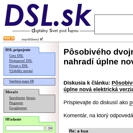
neprihlásený
Pôsobivého dvoj
DSL pripojenie
Ceny DSL
nahradí úplne nov
Dostupnosť DSL
Fórum o DSL
Výsledky meraní
Satelitná mapa SR
Diskusia k článku:
Pôsobiv
úplne nová elektrická verzi
Merače
Speedmeter
Merania
Prispievajte do diskusií ako
p
Pingmeter
Googlemeter
Komentár, na ktorý odpovedá
Hľadanie
Re: a kua