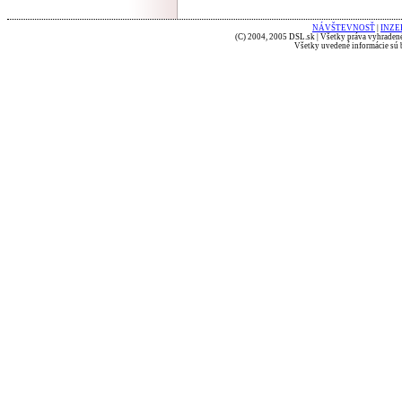
NÁVŠTEVNOSŤ
|
INZE
(C) 2004, 2005 DSL.sk | Všetky práva vyhradené
Všetky uvedené informácie sú b