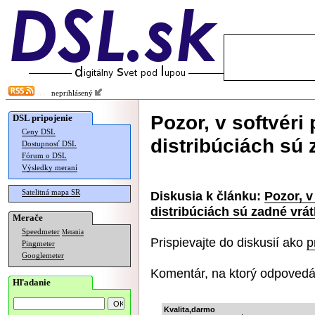
neprihlásený
Pozor, v softvér
DSL pripojenie
Ceny DSL
distribúciách sú 
Dostupnosť DSL
Fórum o DSL
Výsledky meraní
Satelitná mapa SR
Diskusia k článku:
Pozor, v
distribúciách sú zadné vrá
Merače
Speedmeter
Merania
Prispievajte do diskusií ako
p
Pingmeter
Googlemeter
Komentár, na ktorý odpovedá
Hľadanie
Kvalita,darmo