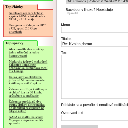
Od: Krakonos | Pridané: 2024-04-02 11:54:0
Top články
Backdoor v linuxe? Neexistuje
Na Slovensku sa v tichosti
Odpovedať
vypína ADSL v lokalitách s
VDSL, už 31. mája
Meno:
Orange sa doťahuje na UPC
a O2, spustí 2.5 Gbps
pripojenie
Titulok:
Top správy
Alza nasadila dve novinky,
jednu užitočnú a jednu
Text:
kontroverznú
Maďarsko jadrovú elektráreň
nakoniec kompletne
neodstavilo, Rumunsko mení
tok Dunaja
Ďalšia jadrová elektráreň
južne od Slovenska musela
kvôli teplu znížiť výkon
Železnice znižujú kvôli teplu
rýchlosť iba na 50 km/h,
spôsobuje to meškanie
Železnice predávajú dve
Prihláste sa
a povoľte si emailové notifiká
tretiny lístkov elektronicky,
po donútení cestujúcich na
takýto nákup
Overovací text:
NASA na diaľku na sonde
Voyager 2 úspešne znížila
spotrebu