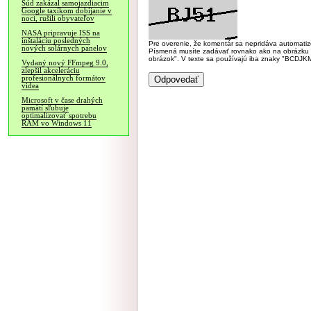
Súd zakázal samojazdiacim
Google taxíkom dobíjanie v
noci, rušili obyvateľov
NASA pripravuje ISS na
inštaláciu posledných
Pre overenie, že komentár sa nepridáva automatizov
nových solárnych panelov
Písmená musíte zadávať rovnako ako na obrázku veľk
obrázok". V texte sa používajú iba znaky "BC
Vydaný nový FFmpeg 9.0,
zlepšil akceleráciu
profesionálnych formátov
videa
Microsoft v čase drahých
pamätí sľubuje
optimalizovať spotrebu
RAM vo Windows 11