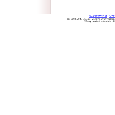
NÁVŠTEVNOSŤ
|
INZE
(C) 2004, 2005 DSL.sk | Všetky práva vyhradené
Všetky uvedené informácie sú b