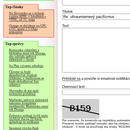
Top články
Titulok:
Na Slovensku sa v tichosti
vypína ADSL v lokalitách s
VDSL, už 31. mája
Text:
Orange sa doťahuje na UPC
a O2, spustí 2.5 Gbps
pripojenie
Top správy
Rumunsko odstrelmi a
blokádou mení tok Dunaja,
aby udržalo jadrovú
elektráreň v chode
Joj Play výrazne zdražuje
Chrome sa bude
aktualizovať dvakrát
týždenne, v budúcnosti sa
Prihláste sa
a povoľte si emailové notifiká
bude aktualizovať bez
reštartov
Overovací text:
Slovensko.sk má opäť
technické problémy
Maďarsko jadrovú elektráreň
nakoniec kompletne
neodstavilo, Rumunsko mení
tok Dunaja
Železnice znižujú kvôli teplu
rýchlosť iba na 50 km/h,
Pre overenie, že komentár sa nepridáva automatizov
spôsobuje to meškanie
Písmená musíte zadávať rovnako ako na obrázku veľk
obrázok". V texte sa používajú iba znaky "BC
Spustená výroba flash