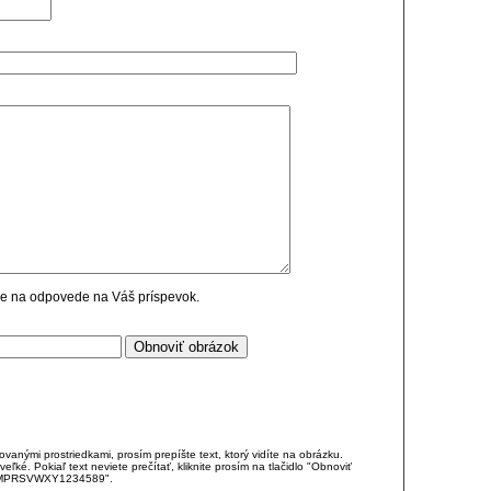
cie na odpovede na Váš príspevok.
anými prostriedkami, prosím prepíšte text, ktorý vidíte na obrázku.
é. Pokiaľ text neviete prečítať, kliknite prosím na tlačidlo "Obnoviť
DJKMPRSVWXY1234589".