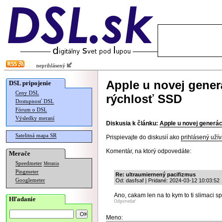
neprihlásený
Apple u novej gener
DSL pripojenie
Ceny DSL
rýchlosť SSD
Dostupnosť DSL
Fórum o DSL
Výsledky meraní
Diskusia k článku:
Apple u novej generá
Satelitná mapa SR
Prispievajte do diskusií ako
prihlásený užív
Komentár, na ktorý odpovedáte:
Merače
Speedmeter
Merania
Pingmeter
Re: ultraumiernený pacifizmus
Googlemeter
Od: dasfsaf | Pridané: 2024-03-12 10:03:52
Ano, cakam len na to kym to ti slimaci 
Hľadanie
Odpovedať
Meno: