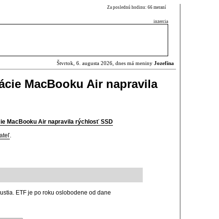
Za poslednú hodinu: 66 meraní
inzercia
Štvrtok, 6. augusta 2026, dnes má meniny
Jozefína
ácie MacBooku Air napravila
cie MacBooku Air napravila rýchlosť SSD
ateľ
.
spustia. ETF je po roku oslobodene od dane