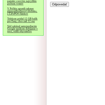
pamäte s novým najvyšším
počtom vrstiev
V Poľsku spustili takmer
gigawatthodinové úložisko,
z LiFePO4 článkov
Telekom pridal 12 GB balík
pre Easy, chce zaň 12 eur
Súd zakázal samojazdiacim
Google taxíkom dobíjanie v
noci, rušili obyvateľov