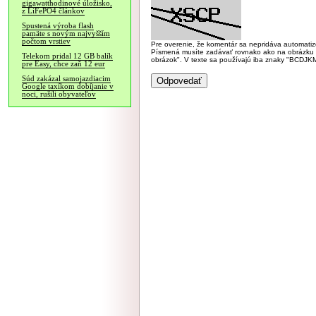
gigawatthodinové úložisko,
z LiFePO4 článkov
Spustená výroba flash
pamäte s novým najvyšším
počtom vrstiev
Pre overenie, že komentár sa nepridáva automatizov
Písmená musíte zadávať rovnako ako na obrázku veľk
Telekom pridal 12 GB balík
obrázok". V texte sa používajú iba znaky "BC
pre Easy, chce zaň 12 eur
Súd zakázal samojazdiacim
Google taxíkom dobíjanie v
noci, rušili obyvateľov