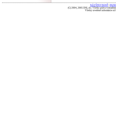
NÁVŠTEVNOSŤ
|
INZE
(C) 2004, 2005 DSL.sk | Všetky práva vyhradené
Všetky uvedené informácie sú b