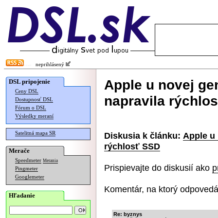
neprihlásený
Apple u novej ge
DSL pripojenie
Ceny DSL
napravila rýchlo
Dostupnosť DSL
Fórum o DSL
Výsledky meraní
Satelitná mapa SR
Diskusia k článku:
Apple u
rýchlosť SSD
Merače
Speedmeter
Merania
Prispievajte do diskusií ako
p
Pingmeter
Googlemeter
Komentár, na ktorý odpovedá
Hľadanie
Re: byznys