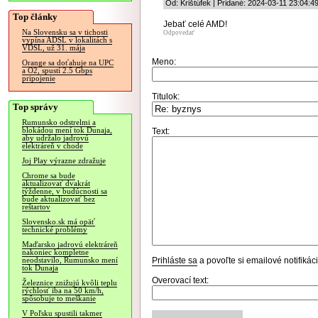
Od: Krištúfek | Pridané: 2024-03-11 23:04:4
Top články
Jebať celé AMD!
Na Slovensku sa v tichosti
Odpovedať
vypína ADSL v lokalitách s
VDSL, už 31. mája
Meno:
Orange sa doťahuje na UPC
a O2, spustí 2.5 Gbps
pripojenie
Titulok:
Top správy
Rumunsko odstrelmi a
blokádou mení tok Dunaja,
Text:
aby udržalo jadrovú
elektráreň v chode
Joj Play výrazne zdražuje
Chrome sa bude
aktualizovať dvakrát
týždenne, v budúcnosti sa
bude aktualizovať bez
reštartov
Slovensko.sk má opäť
technické problémy
Maďarsko jadrovú elektráreň
nakoniec kompletne
Prihláste sa
a povoľte si emailové notifiká
neodstavilo, Rumunsko mení
tok Dunaja
Overovací text:
Železnice znižujú kvôli teplu
rýchlosť iba na 50 km/h,
spôsobuje to meškanie
V Poľsku spustili takmer