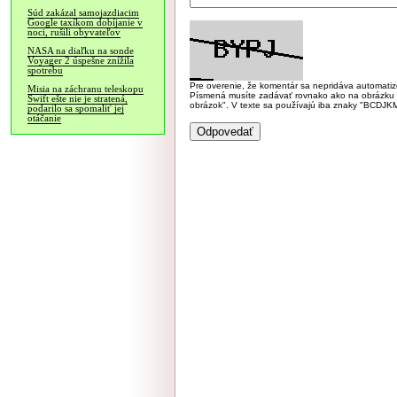
Súd zakázal samojazdiacim
Google taxíkom dobíjanie v
noci, rušili obyvateľov
NASA na diaľku na sonde
Voyager 2 úspešne znížila
spotrebu
Pre overenie, že komentár sa nepridáva automatizov
Misia na záchranu teleskopu
Písmená musíte zadávať rovnako ako na obrázku veľk
Swift ešte nie je stratená,
obrázok". V texte sa používajú iba znaky "BC
podarilo sa spomaliť jej
otáčanie