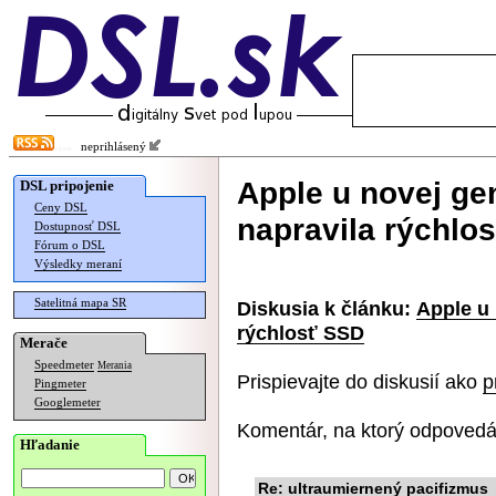
neprihlásený
Apple u novej ge
DSL pripojenie
Ceny DSL
napravila rýchlo
Dostupnosť DSL
Fórum o DSL
Výsledky meraní
Satelitná mapa SR
Diskusia k článku:
Apple u
rýchlosť SSD
Merače
Speedmeter
Merania
Prispievajte do diskusií ako
p
Pingmeter
Googlemeter
Komentár, na ktorý odpovedá
Hľadanie
Re: ultraumiernený pacifizmus