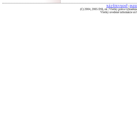
NÁVŠTEVNOSŤ
|
INZE
(C) 2004, 2005 DSL.sk | Všetky práva vyhradené
Všetky uvedené informácie sú b