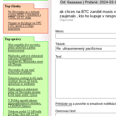
Od: 6aaaaaa | Pridané: 2024-03-
Top články
ak chces na BTC zarobit musis ve
Na Slovensku sa v tichosti
vypína ADSL v lokalitách s
zaujimalo , kto ho kupuje v nes
VDSL, už 31. mája
Odpovedať
Orange sa doťahuje na UPC
a O2, spustí 2.5 Gbps
pripojenie
Meno:
Top správy
Titulok:
Alza nasadila dve novinky,
jednu užitočnú a jednu
kontroverznú
Maďarsko jadrovú elektráreň
Text:
nakoniec kompletne
neodstavilo, Rumunsko mení
tok Dunaja
Slovensko.sk má opäť
technické problémy
Železnice znižujú kvôli teplu
rýchlosť iba na 50 km/h,
spôsobuje to meškanie
Ďalšia jadrová elektráreň
južne od Slovenska musela
kvôli teplu znížiť výkon
V Poľsku spustili takmer
gigawatthodinové úložisko,
Prihláste sa
a povoľte si emailové notifiká
z LiFePO4 článkov
Overovací text:
Telekom pridal 12 GB balík
pre Easy, chce zaň 12 eur