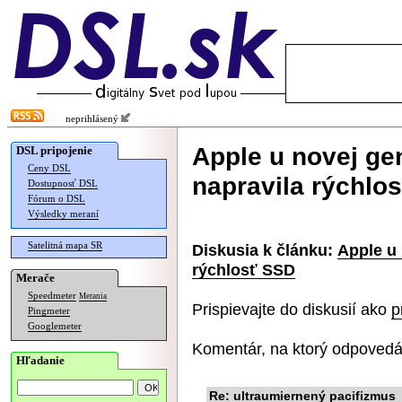
neprihlásený
Apple u novej ge
DSL pripojenie
Ceny DSL
napravila rýchlo
Dostupnosť DSL
Fórum o DSL
Výsledky meraní
Satelitná mapa SR
Diskusia k článku:
Apple u
rýchlosť SSD
Merače
Speedmeter
Merania
Prispievajte do diskusií ako
p
Pingmeter
Googlemeter
Komentár, na ktorý odpovedá
Hľadanie
Re: ultraumiernený pacifizmus