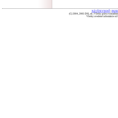
NÁVŠTEVNOSŤ
|
INZE
(C) 2004, 2005 DSL.sk | Všetky práva vyhradené
Všetky uvedené informácie sú b