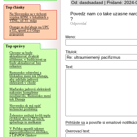
Od: dasdsadasd | Pridané: 2024-
Top články
Povedz nam co take uzasne naroc
Na Slovensku sa v tichosti
vypína ADSL v lokalitách s
?
VDSL, už 31. mája
Odpovedať
Orange sa doťahuje na UPC
a O2, spustí 2.5 Gbps
pripojenie
Meno:
Top správy
Titulok:
Chrome sa bude
aktualizovať dvakrát
týždenne, v budúcnosti sa
bude aktualizovať bez
reštartov
Text:
Rumunsko odstrelmi a
blokádou mení tok Dunaja,
aby udržalo jadrovú
elektráreň v chode
Maďarsko jadrovú elektráreň
nakoniec kompletne
neodstavilo, Rumunsko mení
tok Dunaja
Slovensko.sk má opäť
technické problémy
Železnice znižujú kvôli teplu
rýchlosť iba na 50 km/h,
spôsobuje to meškanie
Prihláste sa
a povoľte si emailové notifiká
V Poľsku spustili takmer
Overovací text:
gigawatthodinové úložisko,
z LiFePO4 článkov