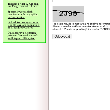
Telekom pridal 12 GB balík
pre Easy, chce zaň 12 eur
Spustená výroba flash
pamäte s novým najvyšším
počtom vrstiev
Súd zakázal samojazdiacim
Pre overenie, že komentár sa nepridáva automatizov
Google taxíkom dobíjanie v
Písmená musíte zadávať rovnako ako na obrázku veľk
noci, rušili obyvateľov
obrázok". V texte sa používajú iba znaky "BC
Ďalšia jadrová elektráreň
južne od Slovenska musela
kvôli teplu znížiť výkon