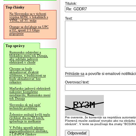
Titulok:
Top články
Na Slovensku sa v tichosti
vypína ADSL v lokalitách s
Text:
VDSL, už 31. mája
Orange sa doťahuje na UPC
a O2, spustí 2.5 Gbps
pripojenie
Top správy
Rumunsko odstrelmi a
blokádou mení tok Dunaja,
aby udržalo jadrovú
elektráreň v chode
Chrome sa bude
aktualizovať dvakrát
Prihláste sa
a povoľte si emailové notifiká
týždenne, v budúcnosti sa
bude aktualizovať bez
Overovací text:
reštartov
Maďarsko jadrovú elektráreň
nakoniec kompletne
neodstavilo, Rumunsko mení
tok Dunaja
Slovensko.sk má opäť
technické problémy
Železnice znižujú kvôli teplu
Pre overenie, že komentár sa nepridáva automatizov
rýchlosť iba na 50 km/h,
Písmená musíte zadávať rovnako ako na obrázku veľk
spôsobuje to meškanie
obrázok". V texte sa používajú iba znaky "BC
V Poľsku spustili takmer
gigawatthodinové úložisko,
z LiFePO4 článkov