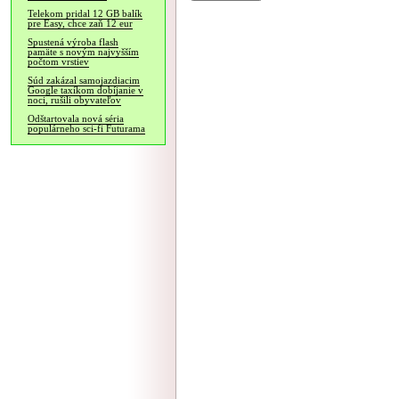
Telekom pridal 12 GB balík
pre Easy, chce zaň 12 eur
Spustená výroba flash
pamäte s novým najvyšším
počtom vrstiev
Súd zakázal samojazdiacim
Google taxíkom dobíjanie v
noci, rušili obyvateľov
Odštartovala nová séria
populárneho sci-fi Futurama