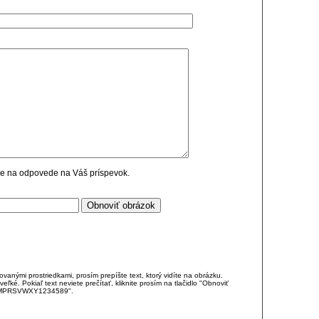
cie na odpovede na Váš príspevok.
anými prostriedkami, prosím prepíšte text, ktorý vidíte na obrázku.
é. Pokiaľ text neviete prečítať, kliknite prosím na tlačidlo "Obnoviť
DJKMPRSVWXY1234589".