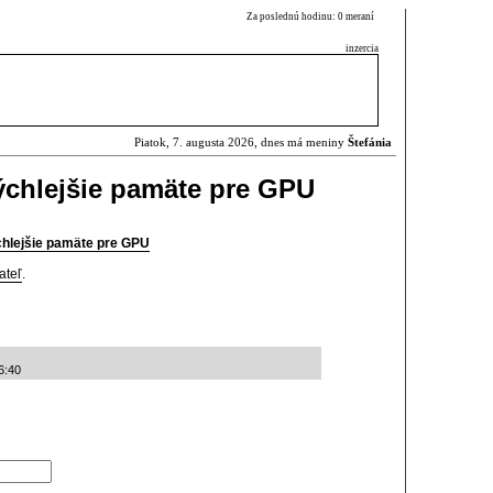
Za poslednú hodinu: 0 meraní
inzercia
Piatok, 7. augusta 2026, dnes má meniny
Štefánia
ýchlejšie pamäte pre GPU
chlejšie pamäte pre GPU
ateľ
.
6:40