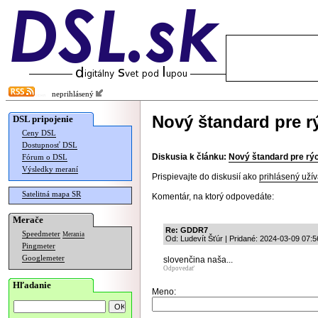
neprihlásený
Nový štandard pre r
DSL pripojenie
Ceny DSL
Dostupnosť DSL
Diskusia k článku:
Nový štandard pre rý
Fórum o DSL
Výsledky meraní
Prispievajte do diskusií ako
prihlásený užív
Satelitná mapa SR
Komentár, na ktorý odpovedáte:
Merače
Re: GDDR7
Speedmeter
Merania
Od: Ludevít Šťúr | Pridané: 2024-03-09 07:5
Pingmeter
Googlemeter
slovenčina naša...
Odpovedať
Hľadanie
Meno: