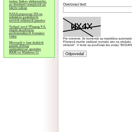
tretiny lístkov elektronicky,
Overovací text:
po donútení cestujúcich na
takýto nákup
NASA pripravuje ISS na
inštaláciu posledných
nových solárnych panelov
Vydaný nový FFmpeg 9.0,
zlepšil akceleráciu
profesionálnych formátov
videa
Pre overenie, že komentár sa nepridáva automatizov
Písmená musíte zadávať rovnako ako na obrázku veľk
Microsoft v čase drahých
obrázok". V texte sa používajú iba znaky "BC
pamätí sľubuje
optimalizovať spotrebu
RAM vo Windows 11