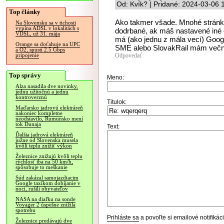
Od: Kvík? | Pridané: 2024-03-06 
Top články
Ako takmer všade. Mnohé stránky
Na Slovensku sa v tichosti
vypína ADSL v lokalitách s
dodrbané, ak máš nastavené iné
VDSL, už 31. mája
má (ako jednu z mála vecí) Googl
Orange sa doťahuje na UPC
SME alebo SlovakRail mám večne
a O2, spustí 2.5 Gbps
Odpovedať
pripojenie
Top správy
Meno:
Alza nasadila dve novinky,
jednu užitočnú a jednu
kontroverznú
Titulok:
Maďarsko jadrovú elektráreň
nakoniec kompletne
neodstavilo, Rumunsko mení
tok Dunaja
Text:
Ďalšia jadrová elektráreň
južne od Slovenska musela
kvôli teplu znížiť výkon
Železnice znižujú kvôli teplu
rýchlosť iba na 50 km/h,
spôsobuje to meškanie
Súd zakázal samojazdiacim
Google taxíkom dobíjanie v
noci, rušili obyvateľov
NASA na diaľku na sonde
Voyager 2 úspešne znížila
spotrebu
Prihláste sa
a povoľte si emailové notifiká
Železnice predávajú dve