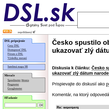
neprihlásený
Česko spustilo o
DSL pripojenie
Ceny DSL
ukazovať zlý dát
Dostupnosť DSL
Fórum o DSL
Výsledky meraní
Satelitná mapa SR
Diskusia k článku:
Česko s
ukazovať zlý dátum narode
Merače
Speedmeter
Merania
Prispievajte do diskusií ako
p
Pingmeter
Googlemeter
Komentár, na ktorý odpovedá
Hľadanie
Re: wqerqerq