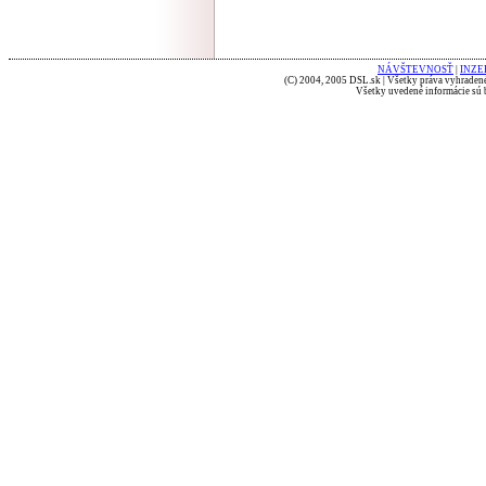
NÁVŠTEVNOSŤ
|
INZE
(C) 2004, 2005 DSL.sk | Všetky práva vyhradené
Všetky uvedené informácie sú b