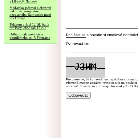
z LiFePO4 článkov
Maďarsko jadrovú elektráreň
nakoniec kompletne
neodstavilo, Rumunsko mení
tok Dunaja
Telekom pridal 12 GB balík
pre Easy, chce zaň 12 eur
Odštartovala nová séria
Prihláste sa
a povoľte si emailové notifiká
populárneho sci-fi Futurama
Overovací text:
Pre overenie, že komentár sa nepridáva automatizov
Písmená musíte zadávať rovnako ako na obrázku veľk
obrázok". V texte sa používajú iba znaky "BC