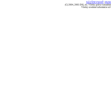
NÁVŠTEVNOSŤ
|
INZE
(C) 2004, 2005 DSL.sk | Všetky práva vyhradené
Všetky uvedené informácie sú b