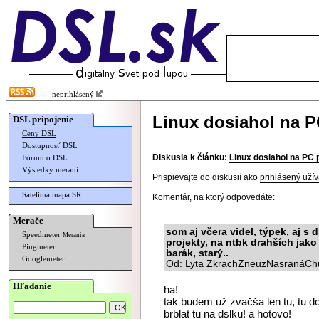
neprihlásený
Linux dosiahol na P
DSL pripojenie
Ceny DSL
Dostupnosť DSL
Diskusia k článku:
Linux dosiahol na PC 
Fórum o DSL
Výsledky meraní
Prispievajte do diskusií ako
prihlásený užív
Satelitná mapa SR
Komentár, na ktorý odpovedáte:
Merače
som aj včera videl, týpek, aj s d
Speedmeter
Merania
projekty, na ntbk drahších jako
Pingmeter
barák, starý..
Googlemeter
Od: Lyta ZkrachZneuzNasranáChu
Hľadanie
ha!
tak budem už zvačša len tu, tu dom
brblat tu na dslku! a hotovo!