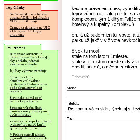
Top články
ked ma práve ted, dnes, vyhodili 
teprv vůbec ne, - ale proste, sa
Na Slovensku sa v tichosti
vypína ADSL v lokalitách s
komplexom, tým 1 dlhým "slížom",
VDSL, už 31. mája
hotelový a kúpelný komplex.. )
Orange sa doťahuje na UPC
a O2, spustí 2.5 Gbps
eh, ja už budem jen tu, vbyte, a t
pripojenie
parku už jakživ v živote nevkroč
Top správy
člvek tu mosí,
Rumunsko odstrelmi a
stále na tom istom 1mieste,
blokádou mení tok Dunaja,
stále v tom istom meste celý život
aby udržalo jadrovú
elektráreň v chode
chodit, ani nič, o ničom, s nikým, 
Joj Play výrazne zdražuje
Odpovedať
Chrome sa bude
aktualizovať dvakrát
týždenne, v budúcnosti sa
bude aktualizovať bez
Meno:
reštartov
Slovensko.sk má opäť
technické problémy
Titulok:
Spustená výroba flash
pamäte s novým najvyšším
počtom vrstiev
Text:
Železnice znižujú kvôli teplu
rýchlosť iba na 50 km/h,
spôsobuje to meškanie
V Poľsku spustili takmer
gigawatthodinové úložisko,