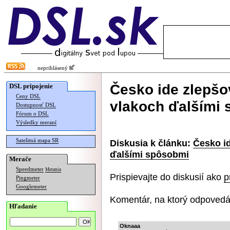
neprihlásený
Česko ide zlepšo
DSL pripojenie
Ceny DSL
vlakoch ďalšími
Dostupnosť DSL
Fórum o DSL
Výsledky meraní
Satelitná mapa SR
Diskusia k článku:
Česko id
ďalšími spôsobmi
Merače
Speedmeter
Merania
Prispievajte do diskusií ako
p
Pingmeter
Googlemeter
Komentár, na ktorý odpovedá
Hľadanie
Oknaaa