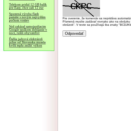
Telekom pridal 12 GB balík
pre Easy, chce zaň 12 eur
Spustená výroba flash
pamäte s novým najvyšším
Pre overenie, že komentár sa nepridáva automatizov
počtom vrstiev
Písmená musíte zadávať rovnako ako na obrázku veľk
obrázok". V texte sa používajú iba znaky "BC
Súd zakázal samojazdiacim
Google taxíkom dobíjanie v
noci, rušili obyvateľov
Ďalšia jadrová elektráreň
južne od Slovenska musela
kvôli teplu znížiť výkon