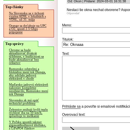
Od: Okon | Pridané: 2024-03-01 16:31:38
Top články
Nestaci tie okna nechat otvorene? Aspon
Na Slovensku sa v tichosti
Odpovedať
vypína ADSL v lokalitách s
VDSL, už 31. mája
Meno:
Orange sa doťahuje na UPC
a O2, spustí 2.5 Gbps
pripojenie
Titulok:
Top správy
Chrome sa bude
aktualizovať dvakrát
Text:
týždenne, v budúcnosti sa
bude aktualizovať bez
reštartov
Rumunsko odstrelmi a
blokádou mení tok Dunaja,
aby udržalo jadrovú
elektráreň v chode
Maďarsko jadrovú elektráreň
nakoniec kompletne
neodstavilo, Rumunsko mení
tok Dunaja
Slovensko.sk má opäť
technické problémy
Prihláste sa
a povoľte si emailové notifiká
Železnice znižujú kvôli teplu
rýchlosť iba na 50 km/h,
Overovací text:
spôsobuje to meškanie
V Poľsku spustili takmer
gigawatthodinové úložisko,
z LiFePO4 článkov