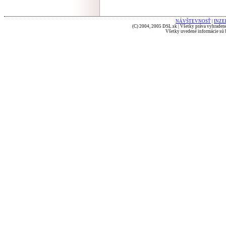
NÁVŠTEVNOSŤ
|
INZE
(C) 2004, 2005 DSL.sk | Všetky práva vyhradené
Všetky uvedené informácie sú b