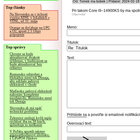
Od: Tomek ma bobek | Pridané: 2024-02-18
Top články
Pri takom Core i9–14900KS by ma spotre
Na Slovensku sa v tichosti
Odpovedať
vypína ADSL v lokalitách s
VDSL, už 31. mája
Meno:
Orange sa doťahuje na UPC
a O2, spustí 2.5 Gbps
pripojenie
Titulok:
Top správy
Chrome sa bude
aktualizovať dvakrát
Text:
týždenne, v budúcnosti sa
bude aktualizovať bez
reštartov
Rumunsko odstrelmi a
blokádou mení tok Dunaja,
aby udržalo jadrovú
elektráreň v chode
Maďarsko jadrovú elektráreň
nakoniec kompletne
neodstavilo, Rumunsko mení
tok Dunaja
Slovensko.sk má opäť
technické problémy
Prihláste sa
a povoľte si emailové notifiká
Železnice znižujú kvôli teplu
rýchlosť iba na 50 km/h,
Overovací text:
spôsobuje to meškanie
V Poľsku spustili takmer
gigawatthodinové úložisko,
z LiFePO4 článkov