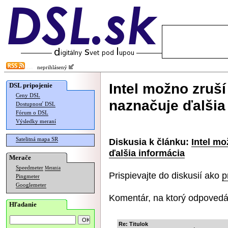
neprihlásený
Intel možno zruš
DSL pripojenie
Ceny DSL
naznačuje ďalšia
Dostupnosť DSL
Fórum o DSL
Výsledky meraní
Satelitná mapa SR
Diskusia k článku:
Intel mo
ďalšia informácia
Merače
Speedmeter
Merania
Prispievajte do diskusií ako
p
Pingmeter
Googlemeter
Komentár, na ktorý odpovedá
Hľadanie
Re: Titulok