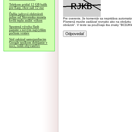
Telekom pridal 12 GB balík
pre Easy, chce zaň 12 eur
Ďalšia jadrová elektráreň
južne od Slovenska musela
Pre overenie, že komentár sa nepridáva automatizov
kvôli teplu znížiť výkon
Písmená musíte zadávať rovnako ako na obrázku veľk
obrázok". V texte sa používajú iba znaky "BC
Spustená výroba flash
pamäte s novým najvyšším
počtom vrstiev
Súd zakázal samojazdiacim
Google taxíkom dobíjanie v
noci, rušili obyvateľov