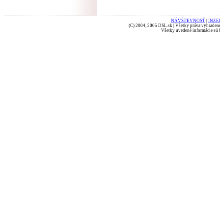
NÁVŠTEVNOSŤ
|
INZE
(C) 2004, 2005 DSL.sk | Všetky práva vyhradené
Všetky uvedené informácie sú b