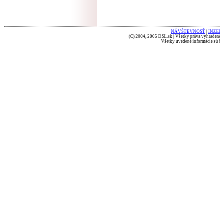
NÁVŠTEVNOSŤ
|
INZE
(C) 2004, 2005 DSL.sk | Všetky práva vyhradené
Všetky uvedené informácie sú b