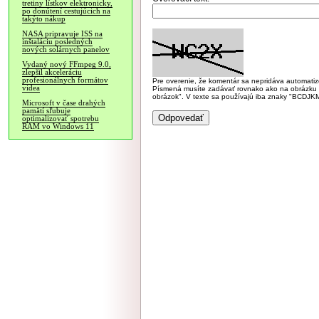
tretiny lístkov elektronicky,
po donútení cestujúcich na
takýto nákup
NASA pripravuje ISS na
inštaláciu posledných
nových solárnych panelov
Vydaný nový FFmpeg 9.0,
zlepšil akceleráciu
profesionálnych formátov
Pre overenie, že komentár sa nepridáva automatizov
videa
Písmená musíte zadávať rovnako ako na obrázku veľk
obrázok". V texte sa používajú iba znaky "BC
Microsoft v čase drahých
pamätí sľubuje
optimalizovať spotrebu
RAM vo Windows 11