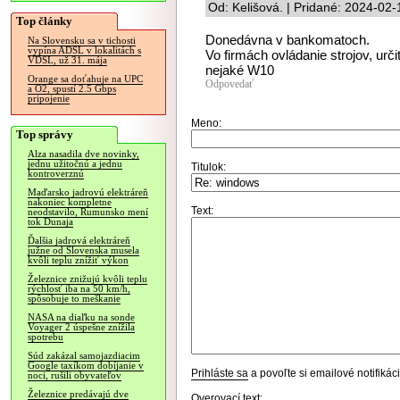
Od: Kelišová. | Pridané: 2024-02-
Top články
Donedávna v bankomatoch.
Na Slovensku sa v tichosti
vypína ADSL v lokalitách s
Vo firmách ovládanie strojov, určit
VDSL, už 31. mája
nejaké W10
Orange sa doťahuje na UPC
Odpovedať
a O2, spustí 2.5 Gbps
pripojenie
Meno:
Top správy
Alza nasadila dve novinky,
jednu užitočnú a jednu
Titulok:
kontroverznú
Maďarsko jadrovú elektráreň
nakoniec kompletne
Text:
neodstavilo, Rumunsko mení
tok Dunaja
Ďalšia jadrová elektráreň
južne od Slovenska musela
kvôli teplu znížiť výkon
Železnice znižujú kvôli teplu
rýchlosť iba na 50 km/h,
spôsobuje to meškanie
NASA na diaľku na sonde
Voyager 2 úspešne znížila
spotrebu
Súd zakázal samojazdiacim
Google taxíkom dobíjanie v
Prihláste sa
a povoľte si emailové notifiká
noci, rušili obyvateľov
Železnice predávajú dve
Overovací text: