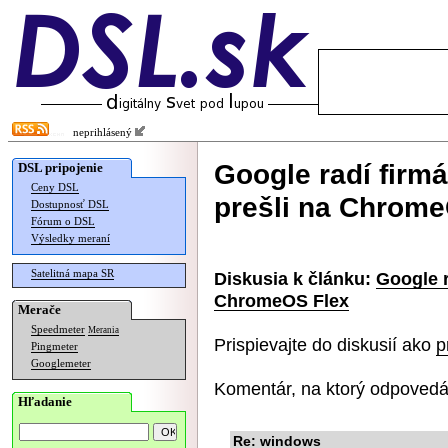
neprihlásený
Google radí firm
DSL pripojenie
Ceny DSL
prešli na Chrom
Dostupnosť DSL
Fórum o DSL
Výsledky meraní
Satelitná mapa SR
Diskusia k článku:
Google r
ChromeOS Flex
Merače
Speedmeter
Merania
Prispievajte do diskusií ako
p
Pingmeter
Googlemeter
Komentár, na ktorý odpovedá
Hľadanie
Re: windows