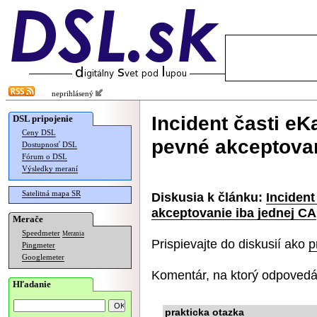
neprihlásený
Incident časti e
DSL pripojenie
Ceny DSL
pevné akceptovan
Dostupnosť DSL
Fórum o DSL
Výsledky meraní
Satelitná mapa SR
Diskusia k článku:
Incident
akceptovanie iba jednej CA
Merače
Speedmeter
Merania
Prispievajte do diskusií ako
p
Pingmeter
Googlemeter
Komentár, na ktorý odpovedá
Hľadanie
prakticka otazka