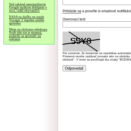
Súd zakázal samojazdiacim
Google taxíkom dobíjanie v
noci, rušili obyvateľov
Prihláste sa
a povoľte si emailové notifiká
NASA na diaľku na sonde
Overovací text:
Voyager 2 úspešne znížila
spotrebu
Misia na záchranu teleskopu
Swift ešte nie je stratená,
podarilo sa spomaliť jej
otáčanie
Pre overenie, že komentár sa nepridáva automatizov
Písmená musíte zadávať rovnako ako na obrázku veľk
obrázok". V texte sa používajú iba znaky "BC