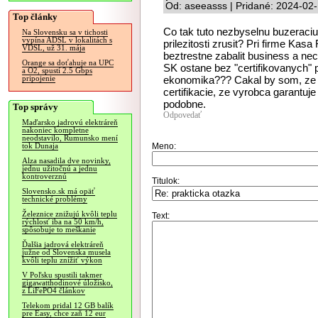
Od: aseeasss | Pridané: 2024-02
Top články
Co tak tuto nezbyselnu buzeraciu 
Na Slovensku sa v tichosti
vypína ADSL v lokalitách s
prilezitosti zrusit? Pri firme Kas
VDSL, už 31. mája
beztrestne zabalit business a nech
Orange sa doťahuje na UPC
SK ostane bez "certifikovanych" 
a O2, spustí 2.5 Gbps
ekonomika??? Cakal by som, ze t
pripojenie
certifikacie, ze vyrobca garantuj
podobne.
Top správy
Odpovedať
Maďarsko jadrovú elektráreň
nakoniec kompletne
neodstavilo, Rumunsko mení
Meno:
tok Dunaja
Alza nasadila dve novinky,
jednu užitočnú a jednu
kontroverznú
Titulok:
Slovensko.sk má opäť
technické problémy
Železnice znižujú kvôli teplu
Text:
rýchlosť iba na 50 km/h,
spôsobuje to meškanie
Ďalšia jadrová elektráreň
južne od Slovenska musela
kvôli teplu znížiť výkon
V Poľsku spustili takmer
gigawatthodinové úložisko,
z LiFePO4 článkov
Telekom pridal 12 GB balík
pre Easy, chce zaň 12 eur