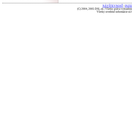
NÁVŠTEVNOSŤ
|
INZE
(C) 2004, 2005 DSL.sk | Všetky práva vyhradené
Všetky uvedené informácie sú b