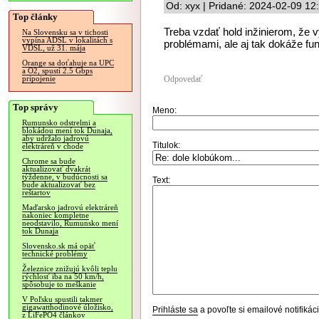
Od: xyx | Pridané: 2024-02-09 12
Top články
Treba vzdať hold inžinierom, že v
Na Slovensku sa v tichosti
vypína ADSL v lokalitách s
problémami, ale aj tak dokáže fun
VDSL, už 31. mája
Orange sa doťahuje na UPC
a O2, spustí 2.5 Gbps
Odpovedať
pripojenie
Top správy
Meno:
Rumunsko odstrelmi a
blokádou mení tok Dunaja,
aby udržalo jadrovú
Titulok:
elektráreň v chode
Chrome sa bude
aktualizovať dvakrát
týždenne, v budúcnosti sa
Text:
bude aktualizovať bez
reštartov
Maďarsko jadrovú elektráreň
nakoniec kompletne
neodstavilo, Rumunsko mení
tok Dunaja
Slovensko.sk má opäť
technické problémy
Železnice znižujú kvôli teplu
rýchlosť iba na 50 km/h,
spôsobuje to meškanie
V Poľsku spustili takmer
gigawatthodinové úložisko,
Prihláste sa
a povoľte si emailové notifiká
z LiFePO4 článkov