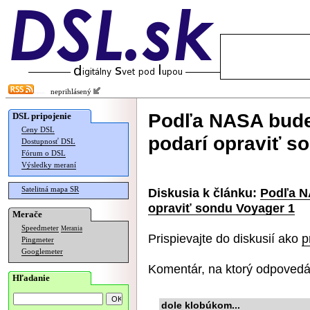
neprihlásený
Podľa NASA bude 
DSL pripojenie
Ceny DSL
podarí opraviť s
Dostupnosť DSL
Fórum o DSL
Výsledky meraní
Satelitná mapa SR
Diskusia k článku:
Podľa NA
opraviť sondu Voyager 1
Merače
Speedmeter
Merania
Prispievajte do diskusií ako
p
Pingmeter
Googlemeter
Komentár, na ktorý odpovedá
Hľadanie
dole klobúkom...