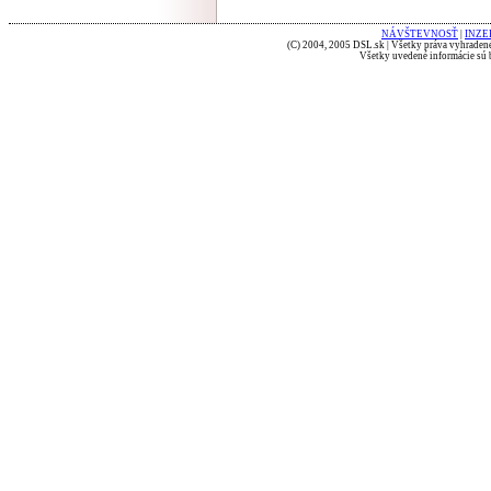
NÁVŠTEVNOSŤ
|
INZE
(C) 2004, 2005 DSL.sk | Všetky práva vyhradené
Všetky uvedené informácie sú b