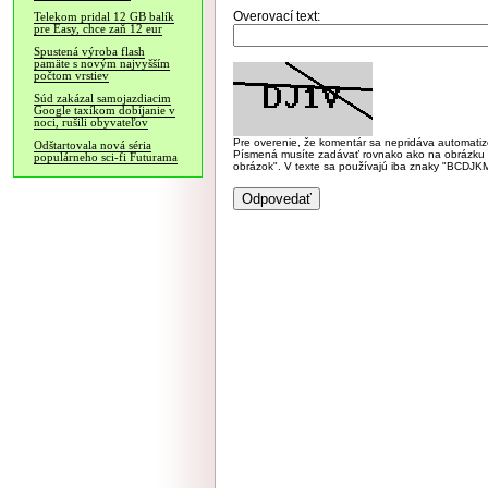
Overovací text:
Telekom pridal 12 GB balík
pre Easy, chce zaň 12 eur
Spustená výroba flash
pamäte s novým najvyšším
počtom vrstiev
Súd zakázal samojazdiacim
Google taxíkom dobíjanie v
noci, rušili obyvateľov
Pre overenie, že komentár sa nepridáva automatizov
Odštartovala nová séria
Písmená musíte zadávať rovnako ako na obrázku veľk
populárneho sci-fi Futurama
obrázok". V texte sa používajú iba znaky "BC