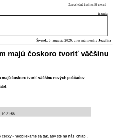
Za poslednú hodinu: 56 meraní
inzercia
Štvrtok, 6. augusta 2026, dnes má meniny
Jozefína
om majú čoskoro tvoriť väčšinu
m majú čoskoro tvoriť väčšinu nových počítačov
ateľ
.
1 10:21:58
 cecky - neobliekame sa tak, aby ste na nás, chlapi,