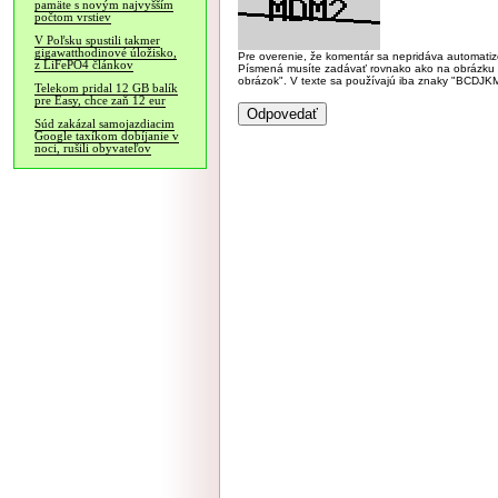
pamäte s novým najvyšším
počtom vrstiev
V Poľsku spustili takmer
gigawatthodinové úložisko,
Pre overenie, že komentár sa nepridáva automatizov
z LiFePO4 článkov
Písmená musíte zadávať rovnako ako na obrázku veľk
obrázok". V texte sa používajú iba znaky "BC
Telekom pridal 12 GB balík
pre Easy, chce zaň 12 eur
Súd zakázal samojazdiacim
Google taxíkom dobíjanie v
noci, rušili obyvateľov