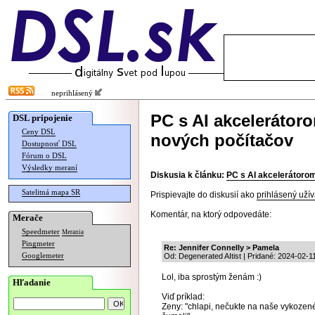
neprihlásený
PC s AI akcelerátor
DSL pripojenie
Ceny DSL
nových počítačov
Dostupnosť DSL
Fórum o DSL
Výsledky meraní
Diskusia k článku:
PC s AI akcelerátoro
Satelitná mapa SR
Prispievajte do diskusií ako
prihlásený užív
Komentár, na ktorý odpovedáte:
Merače
Speedmeter
Merania
Pingmeter
Re: Jennifer Connelly > Pamela
Googlemeter
Od: Degenerated AItist | Pridané: 2024-02-1
Lol, iba sprostým ženám :)
Hľadanie
Viď príklad:
Zeny: "chlapi, nečukte na naše vykozené