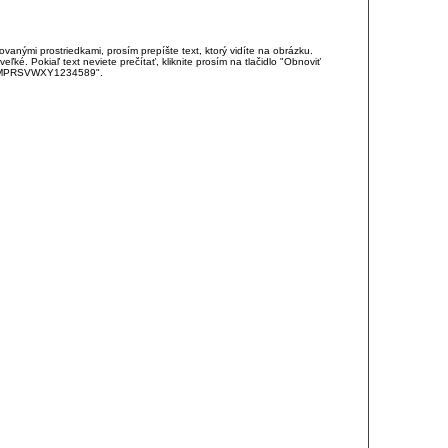
anými prostriedkami, prosím prepíšte text, ktorý vidíte na obrázku.
é. Pokiaľ text neviete prečítať, kliknite prosím na tlačidlo "Obnoviť
DJKMPRSVWXY1234589".