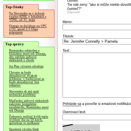
čumeli"
Tie isté zeny: "ako si môže niekto dovol
Top články
čumieť?"
Odpovedať
Na Slovensku sa v tichosti
vypína ADSL v lokalitách s
VDSL, už 31. mája
Meno:
Orange sa doťahuje na UPC
a O2, spustí 2.5 Gbps
pripojenie
Titulok:
Top správy
Text:
Rumunsko odstrelmi a
blokádou mení tok Dunaja,
aby udržalo jadrovú
elektráreň v chode
Joj Play výrazne zdražuje
Chrome sa bude
aktualizovať dvakrát
týždenne, v budúcnosti sa
bude aktualizovať bez
reštartov
Slovensko.sk má opäť
technické problémy
Maďarsko jadrovú elektráreň
Prihláste sa
a povoľte si emailové notifiká
nakoniec kompletne
neodstavilo, Rumunsko mení
tok Dunaja
Overovací text:
Železnice znižujú kvôli teplu
rýchlosť iba na 50 km/h,
spôsobuje to meškanie
Spustená výroba flash