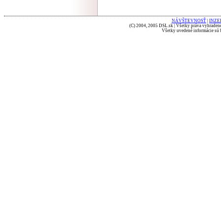
NÁVŠTEVNOSŤ
|
INZE
(C) 2004, 2005 DSL.sk | Všetky práva vyhradené
Všetky uvedené informácie sú b