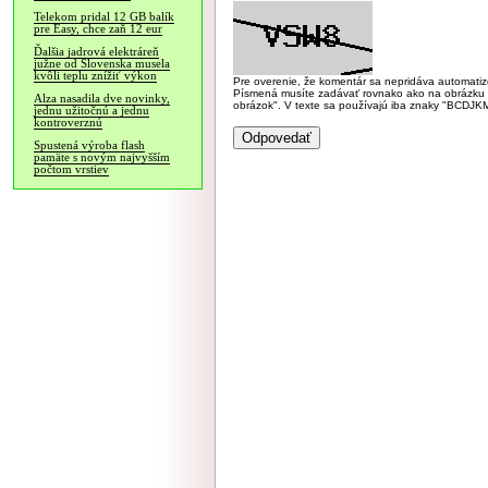
Telekom pridal 12 GB balík
pre Easy, chce zaň 12 eur
Ďalšia jadrová elektráreň
južne od Slovenska musela
kvôli teplu znížiť výkon
Pre overenie, že komentár sa nepridáva automatizov
Písmená musíte zadávať rovnako ako na obrázku veľk
Alza nasadila dve novinky,
obrázok". V texte sa používajú iba znaky "BC
jednu užitočnú a jednu
kontroverznú
Spustená výroba flash
pamäte s novým najvyšším
počtom vrstiev