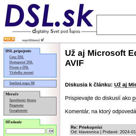
neprihlásený
Už aj Microsoft 
DSL pripojenie
Ceny DSL
AVIF
Dostupnosť DSL
Fórum o DSL
Výsledky meraní
Satelitná mapa SR
Diskusia k článku:
Už aj Mi
Merače
Prispievajte do diskusií ako
p
Speedmeter
Merania
Pingmeter
Komentár, na ktorý odpovedá
Googlemeter
Hľadanie
Re: Priekopníci
Od: klavesnica | Pridané: 2024-0