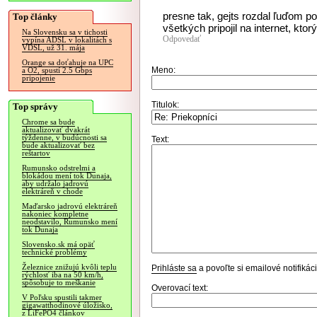
presne tak, gejts rozdal ľuďom p
Top články
všetkých pripojil na internet, kt
Na Slovensku sa v tichosti
Odpovedať
vypína ADSL v lokalitách s
VDSL, už 31. mája
Orange sa doťahuje na UPC
Meno:
a O2, spustí 2.5 Gbps
pripojenie
Titulok:
Top správy
Chrome sa bude
aktualizovať dvakrát
týždenne, v budúcnosti sa
Text:
bude aktualizovať bez
reštartov
Rumunsko odstrelmi a
blokádou mení tok Dunaja,
aby udržalo jadrovú
elektráreň v chode
Maďarsko jadrovú elektráreň
nakoniec kompletne
neodstavilo, Rumunsko mení
tok Dunaja
Slovensko.sk má opäť
technické problémy
Železnice znižujú kvôli teplu
Prihláste sa
a povoľte si emailové notifiká
rýchlosť iba na 50 km/h,
spôsobuje to meškanie
Overovací text:
V Poľsku spustili takmer
gigawatthodinové úložisko,
z LiFePO4 článkov