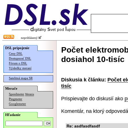
neprihlásený
Počet elektromob
DSL pripojenie
Ceny DSL
dosiahol 10-tisíc
Dostupnosť DSL
Fórum o DSL
Výsledky meraní
Satelitná mapa SR
Diskusia k článku:
Počet el
tisíc
Merače
Speedmeter
Merania
Prispievajte do diskusií ako
p
Pingmeter
Googlemeter
Komentár, na ktorý odpovedá
Hľadanie
Re: asdfasdfasdf