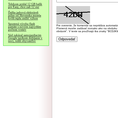
Telekom pridal 12 GB balík
pre Easy, chce zaň 12 eur
Ďalšia jadrová elektráreň
južne od Slovenska musela
kvôli teplu znížiť výkon
Spustená výroba flash
Pre overenie, že komentár sa nepridáva automatizov
pamäte s novým najvyšším
Písmená musíte zadávať rovnako ako na obrázku veľk
počtom vrstiev
obrázok". V texte sa používajú iba znaky "BC
Súd zakázal samojazdiacim
Google taxíkom dobíjanie v
noci, rušili obyvateľov