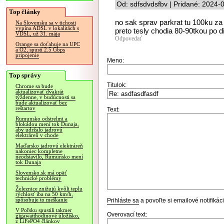
Od: sdfsdvdsfbv | Pridané: 2024-
Top články
no sak sprav parkrat tu 100ku za 
Na Slovensku sa v tichosti
vypína ADSL v lokalitách s
preto tesly chodia 80-90tkou po di
VDSL, už 31. mája
Odpovedať
Orange sa doťahuje na UPC
a O2, spustí 2.5 Gbps
pripojenie
Meno:
Top správy
Titulok:
Chrome sa bude
aktualizovať dvakrát
týždenne, v budúcnosti sa
bude aktualizovať bez
reštartov
Text:
Rumunsko odstrelmi a
blokádou mení tok Dunaja,
aby udržalo jadrovú
elektráreň v chode
Maďarsko jadrovú elektráreň
nakoniec kompletne
neodstavilo, Rumunsko mení
tok Dunaja
Slovensko.sk má opäť
technické problémy
Železnice znižujú kvôli teplu
rýchlosť iba na 50 km/h,
spôsobuje to meškanie
Prihláste sa
a povoľte si emailové notifiká
V Poľsku spustili takmer
Overovací text:
gigawatthodinové úložisko,
z LiFePO4 článkov