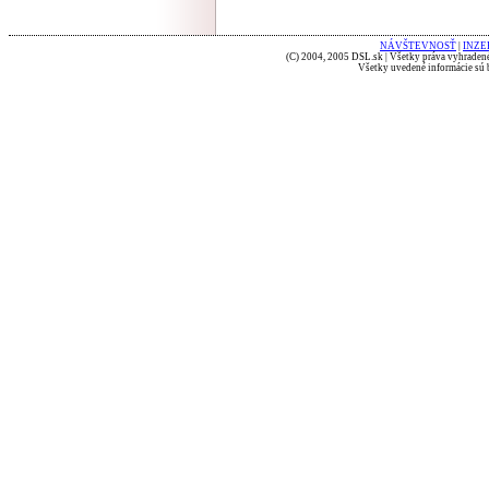
NÁVŠTEVNOSŤ
|
INZE
(C) 2004, 2005 DSL.sk | Všetky práva vyhradené
Všetky uvedené informácie sú b