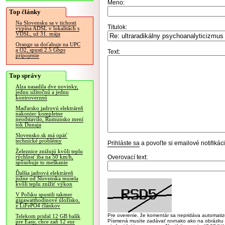
Meno:
Top články
Na Slovensku sa v tichosti
Titulok:
vypína ADSL v lokalitách s
VDSL, už 31. mája
Orange sa doťahuje na UPC
a O2, spustí 2.5 Gbps
Text:
pripojenie
Top správy
Alza nasadila dve novinky,
jednu užitočnú a jednu
kontroverznú
Maďarsko jadrovú elektráreň
nakoniec kompletne
neodstavilo, Rumunsko mení
tok Dunaja
Slovensko.sk má opäť
technické problémy
Prihláste sa
a povoľte si emailové notifiká
Železnice znižujú kvôli teplu
Overovací text:
rýchlosť iba na 50 km/h,
spôsobuje to meškanie
Ďalšia jadrová elektráreň
južne od Slovenska musela
kvôli teplu znížiť výkon
V Poľsku spustili takmer
gigawatthodinové úložisko,
z LiFePO4 článkov
Pre overenie, že komentár sa nepridáva automatizov
Telekom pridal 12 GB balík
Písmená musíte zadávať rovnako ako na obrázku veľk
pre Easy, chce zaň 12 eur