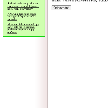
obrázok". V texte sa používajú iba znaky "BC
Súd zakázal samojazdiacim
Google taxíkom dobíjanie v
noci, rušili obyvateľov
NASA na diaľku na sonde
Voyager 2 úspešne znížila
spotrebu
Misia na záchranu teleskopu
Swift ešte nie je stratená,
podarilo sa spomaliť jej
otáčanie