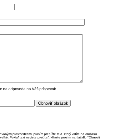
cie na odpovede na Váš príspevok.
anými prostriedkami, prosím prepíšte text, ktorý vidíte na obrázku.
é. Pokiaľ text neviete prečítať, kliknite prosím na tlačidlo "Obnoviť