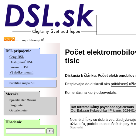
neprihlásený
Počet elektromobilo
DSL pripojenie
Ceny DSL
tisíc
Dostupnosť DSL
Fórum o DSL
Výsledky meraní
Diskusia k článku:
Počet elektromobilov 
Satelitná mapa SR
Prispievajte do diskusií ako
prihlásený užív
Komentár, na ktorý odpovedáte:
Merače
Speedmeter
Merania
Pingmeter
Re: ultraradikálny psychoanalyticizmus
Googlemeter
Od: Baltazár Kokoschka | Pridané: 2024-01
Nosné chĺpky sú dobrá vec. Zachytávajú n
Hľadanie
užívateľa, podobne ako ušné chĺpky. V mi
Odpovedať