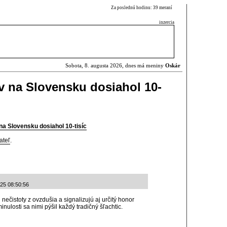
Za poslednú hodinu: 39 meraní
inzercia
Sobota, 8. augusta 2026, dnes má meniny
Oskár
v na Slovensku dosiahol 10-
na Slovensku dosiahol 10-tisíc
ateľ
.
-25 08:50:56
ečistoty z ovzdušia a signalizujú aj určitý honor
nulosti sa nimi pýšil každý tradičný šľachtic.