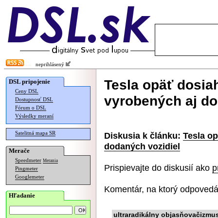
neprihlásený
Tesla opäť dosiah
DSL pripojenie
Ceny DSL
vyrobených aj do
Dostupnosť DSL
Fórum o DSL
Výsledky meraní
Satelitná mapa SR
Diskusia k článku:
Tesla op
dodaných vozidiel
Merače
Speedmeter
Merania
Prispievajte do diskusií ako
p
Pingmeter
Googlemeter
Komentár, na ktorý odpovedá
Hľadanie
ultraradikálny objasňovačizmu