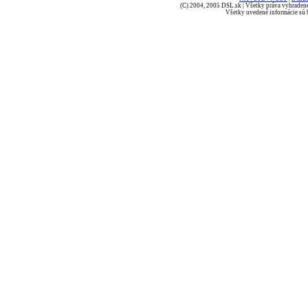
(C) 2004, 2005 DSL.sk | Všetky práva vyhradené
Všetky uvedené informácie sú b