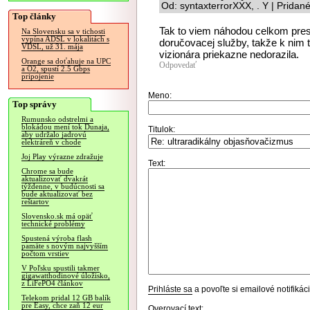
Od: syntaxterrorXXX, . Y | Pridan
Top články
Tak to viem náhodou celkom presne
Na Slovensku sa v tichosti
vypína ADSL v lokalitách s
doručovacej služby, takže k nim 
VDSL, už 31. mája
vizionára priekazne nedorazila.
Orange sa doťahuje na UPC
Odpovedať
a O2, spustí 2.5 Gbps
pripojenie
Meno:
Top správy
Rumunsko odstrelmi a
blokádou mení tok Dunaja,
Titulok:
aby udržalo jadrovú
elektráreň v chode
Joj Play výrazne zdražuje
Text:
Chrome sa bude
aktualizovať dvakrát
týždenne, v budúcnosti sa
bude aktualizovať bez
reštartov
Slovensko.sk má opäť
technické problémy
Spustená výroba flash
pamäte s novým najvyšším
počtom vrstiev
V Poľsku spustili takmer
gigawatthodinové úložisko,
z LiFePO4 článkov
Prihláste sa
a povoľte si emailové notifiká
Telekom pridal 12 GB balík
pre Easy, chce zaň 12 eur
Overovací text: