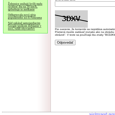
Železnice znižujú kvôli teplu
rýchlosť iba na 50 km/h,
spôsobuje to meškanie
Odštartovala nová séria
populárneho sci-fi Futurama
Súd zakázal samojazdiacim
Google taxíkom dobíjanie v
noci, rušili obyvateľov
Pre overenie, že komentár sa nepridáva automatizov
Písmená musíte zadávať rovnako ako na obrázku veľk
obrázok". V texte sa používajú iba znaky "BC
NÁVŠTEVNOSŤ
|
INZE