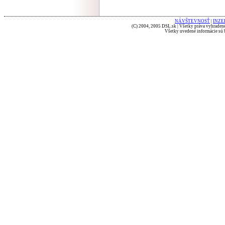
NÁVŠTEVNOSŤ
|
INZE
(C) 2004, 2005 DSL.sk | Všetky práva vyhradené
Všetky uvedené informácie sú b