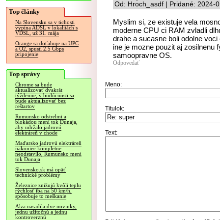
Od: Hroch_asdf | Pridané: 2024-
Top články
Myslim si, ze existuje vela mosno
Na Slovensku sa v tichosti
vypína ADSL v lokalitách s
moderne CPU ci RAM zvladli dlhd
VDSL, už 31. mája
drahe a sucasne boli odolne vo
Orange sa doťahuje na UPC
ine je mozne pouzit aj zosilnenu 
a O2, spustí 2.5 Gbps
samoopravne OS.
pripojenie
Odpovedať
Top správy
Meno:
Chrome sa bude
aktualizovať dvakrát
týždenne, v budúcnosti sa
bude aktualizovať bez
reštartov
Titulok:
Rumunsko odstrelmi a
blokádou mení tok Dunaja,
aby udržalo jadrovú
Text:
elektráreň v chode
Maďarsko jadrovú elektráreň
nakoniec kompletne
neodstavilo, Rumunsko mení
tok Dunaja
Slovensko.sk má opäť
technické problémy
Železnice znižujú kvôli teplu
rýchlosť iba na 50 km/h,
spôsobuje to meškanie
Alza nasadila dve novinky,
jednu užitočnú a jednu
kontroverznú