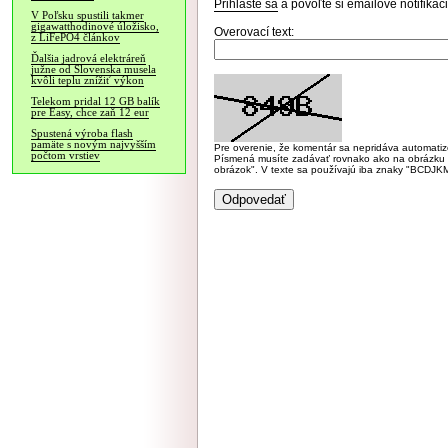
Prihláste sa
a povoľte si emailové notifiká
V Poľsku spustili takmer
gigawatthodinové úložisko,
Overovací text:
z LiFePO4 článkov
Ďalšia jadrová elektráreň
južne od Slovenska musela
kvôli teplu znížiť výkon
Telekom pridal 12 GB balík
pre Easy, chce zaň 12 eur
Spustená výroba flash
pamäte s novým najvyšším
Pre overenie, že komentár sa nepridáva automatizov
počtom vrstiev
Písmená musíte zadávať rovnako ako na obrázku veľk
obrázok". V texte sa používajú iba znaky "BC