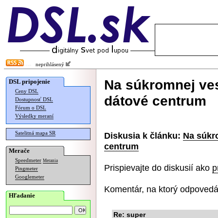
neprihlásený
Na súkromnej ves
DSL pripojenie
Ceny DSL
dátové centrum
Dostupnosť DSL
Fórum o DSL
Výsledky meraní
Satelitná mapa SR
Diskusia k článku:
Na súkro
centrum
Merače
Speedmeter
Merania
Prispievajte do diskusií ako
p
Pingmeter
Googlemeter
Komentár, na ktorý odpovedá
Hľadanie
Re: super