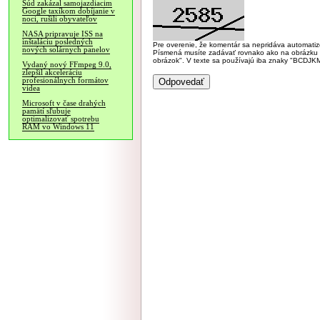
Súd zakázal samojazdiacim
Google taxíkom dobíjanie v
noci, rušili obyvateľov
NASA pripravuje ISS na
inštaláciu posledných
Pre overenie, že komentár sa nepridáva automatizov
nových solárnych panelov
Písmená musíte zadávať rovnako ako na obrázku veľk
obrázok". V texte sa používajú iba znaky "BC
Vydaný nový FFmpeg 9.0,
zlepšil akceleráciu
profesionálnych formátov
videa
Microsoft v čase drahých
pamätí sľubuje
optimalizovať spotrebu
RAM vo Windows 11