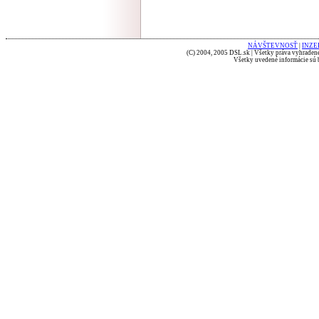
NÁVŠTEVNOSŤ
|
INZE
(C) 2004, 2005 DSL.sk | Všetky práva vyhradené
Všetky uvedené informácie sú b