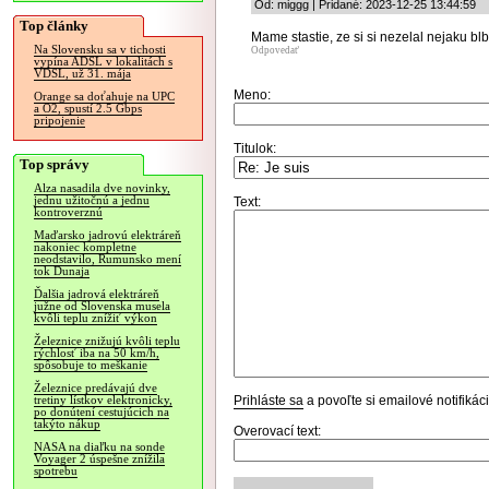
Od: miggg | Pridané: 2023-12-25 13:44:59
Top články
Mame stastie, ze si si nezelal nejaku blbo
Na Slovensku sa v tichosti
Odpovedať
vypína ADSL v lokalitách s
VDSL, už 31. mája
Meno:
Orange sa doťahuje na UPC
a O2, spustí 2.5 Gbps
pripojenie
Titulok:
Top správy
Alza nasadila dve novinky,
jednu užitočnú a jednu
Text:
kontroverznú
Maďarsko jadrovú elektráreň
nakoniec kompletne
neodstavilo, Rumunsko mení
tok Dunaja
Ďalšia jadrová elektráreň
južne od Slovenska musela
kvôli teplu znížiť výkon
Železnice znižujú kvôli teplu
rýchlosť iba na 50 km/h,
spôsobuje to meškanie
Železnice predávajú dve
Prihláste sa
a povoľte si emailové notifiká
tretiny lístkov elektronicky,
po donútení cestujúcich na
takýto nákup
Overovací text:
NASA na diaľku na sonde
Voyager 2 úspešne znížila
spotrebu