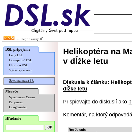
neprihlásený
Helikoptéra na M
DSL pripojenie
Ceny DSL
v dĺžke letu
Dostupnosť DSL
Fórum o DSL
Výsledky meraní
Satelitná mapa SR
Diskusia k článku:
Helikopt
dĺžke letu
Merače
Speedmeter
Merania
Prispievajte do diskusií ako
p
Pingmeter
Googlemeter
Komentár, na ktorý odpovedá
Hľadanie
Re: Je suis