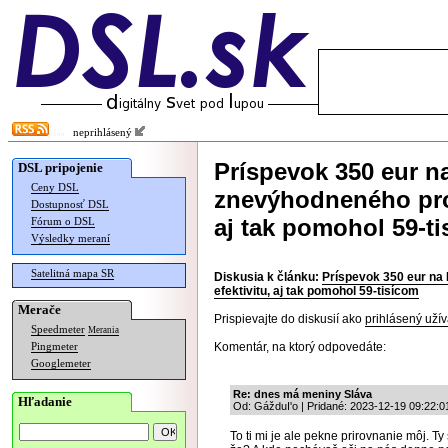
neprihlásený
Príspevok 350 eur n
DSL pripojenie
Ceny DSL
znevýhodneného pros
Dostupnosť DSL
aj tak pomohol 59-t
Fórum o DSL
Výsledky meraní
Satelitná mapa SR
Diskusia k článku:
Príspevok 350 eur na 
efektivitu, aj tak pomohol 59-tisícom
Merače
Prispievajte do diskusií ako
prihlásený užív
Speedmeter
Merania
Komentár, na ktorý odpovedáte:
Pingmeter
Googlemeter
Re: dnes má meniny Sláva
Hľadanie
Od: GážduI'o | Pridané: 2023-12-19 09:22:0
To ti mi je ale pekne prirovnanie môj. T