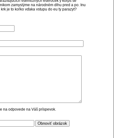
arazitujúcich všemožných eseróček y korps se
dnikom zamyslýme na národném dlhu pred a po. Inu
 krk je to koľko vďaka vstupu do eu ty parazyt?
cie na odpovede na Váš príspevok.