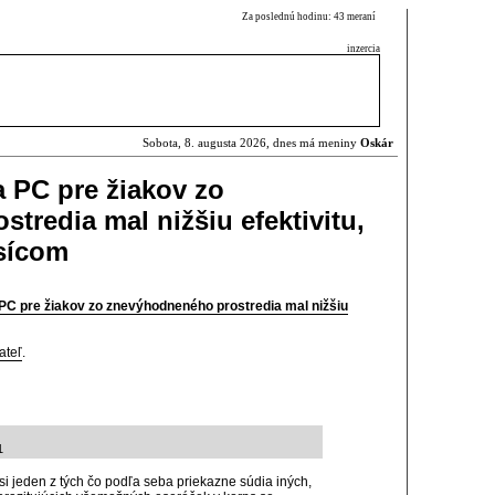
Za poslednú hodinu: 43 meraní
inzercia
Sobota, 8. augusta 2026, dnes má meniny
Oskár
a PC pre žiakov zo
tredia mal nižšiu efektivitu,
isícom
PC pre žiakov zo znevýhodneného prostredia mal nižšiu
ateľ
.
1
y si jeden z tých čo podľa seba priekazne súdia iných,