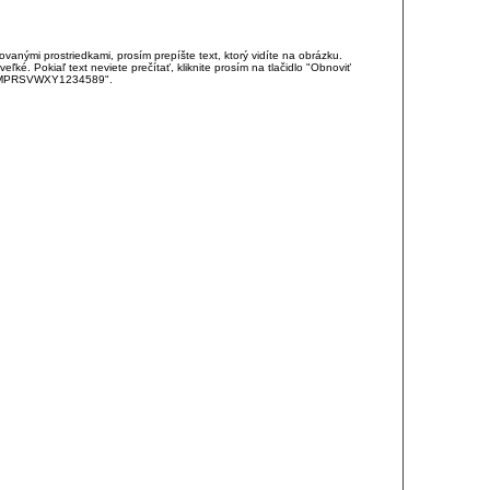
anými prostriedkami, prosím prepíšte text, ktorý vidíte na obrázku.
é. Pokiaľ text neviete prečítať, kliknite prosím na tlačidlo "Obnoviť
DJKMPRSVWXY1234589".