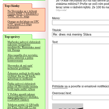
že? A kde nechávaš oči na nás denne p
ziskáma miliónú? Prvňe se voči ním po
Top články
teraz smie v rádném kýblú. Ze 100 tis na
Odpovedať
Na Slovensku sa v tichosti
vypína ADSL v lokalitách s
VDSL, už 31. mája
Meno:
Orange sa doťahuje na UPC
a O2, spustí 2.5 Gbps
pripojenie
Titulok:
Top správy
Text:
Maďarsko jadrovú elektráreň
nakoniec kompletne
neodstavilo, Rumunsko mení
tok Dunaja
Alza nasadila dve novinky,
jednu užitočnú a jednu
kontroverznú
Slovensko.sk má opäť
technické problémy
Železnice znižujú kvôli teplu
rýchlosť iba na 50 km/h,
spôsobuje to meškanie
Ďalšia jadrová elektráreň
Prihláste sa
a povoľte si emailové notifiká
južne od Slovenska musela
kvôli teplu znížiť výkon
Overovací text:
V Poľsku spustili takmer
gigawatthodinové úložisko,
z LiFePO4 článkov
Telekom pridal 12 GB balík
pre Easy, chce zaň 12 eur