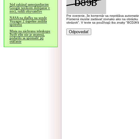
Súd zakázal samojazdiacim
Google taxíkom dobíjanie v
noci, rušili obyvateľov
Pre overenie, že komentár sa nepridáva automatizov
NASA na diaľku na sonde
Písmená musíte zadávať rovnako ako na obrázku veľk
Voyager 2 úspešne znížila
obrázok". V texte sa používajú iba znaky "BC
spotrebu
Misia na záchranu teleskopu
Swift ešte nie je stratená,
podarilo sa spomaliť jej
otáčanie