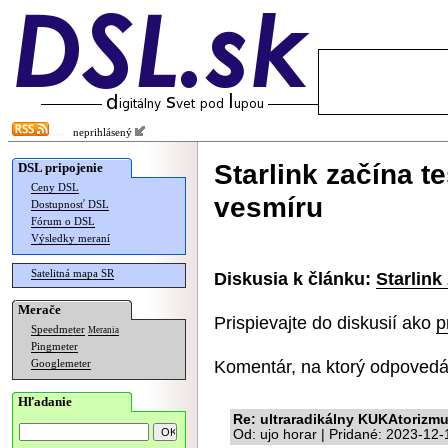
neprihlásený
Starlink začína t
DSL pripojenie
Ceny DSL
vesmíru
Dostupnosť DSL
Fórum o DSL
Výsledky meraní
Satelitná mapa SR
Diskusia k článku:
Starlink
Merače
Prispievajte do diskusií ako
p
Speedmeter
Merania
Pingmeter
Komentár, na ktorý odpovedá
Googlemeter
Hľadanie
Re: ultraradikálny KUKAtorizm
Od: ujo horar | Pridané: 2023-12