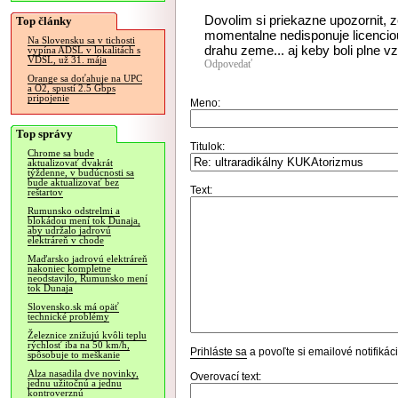
Dovolim si priekazne upozornit,
Top články
momentalne nedisponuje licencio
Na Slovensku sa v tichosti
drahu zeme... aj keby boli plne v
vypína ADSL v lokalitách s
VDSL, už 31. mája
Odpovedať
Orange sa doťahuje na UPC
a O2, spustí 2.5 Gbps
pripojenie
Meno:
Top správy
Titulok:
Chrome sa bude
aktualizovať dvakrát
týždenne, v budúcnosti sa
bude aktualizovať bez
Text:
reštartov
Rumunsko odstrelmi a
blokádou mení tok Dunaja,
aby udržalo jadrovú
elektráreň v chode
Maďarsko jadrovú elektráreň
nakoniec kompletne
neodstavilo, Rumunsko mení
tok Dunaja
Slovensko.sk má opäť
technické problémy
Železnice znižujú kvôli teplu
rýchlosť iba na 50 km/h,
Prihláste sa
a povoľte si emailové notifiká
spôsobuje to meškanie
Alza nasadila dve novinky,
Overovací text:
jednu užitočnú a jednu
kontroverznú