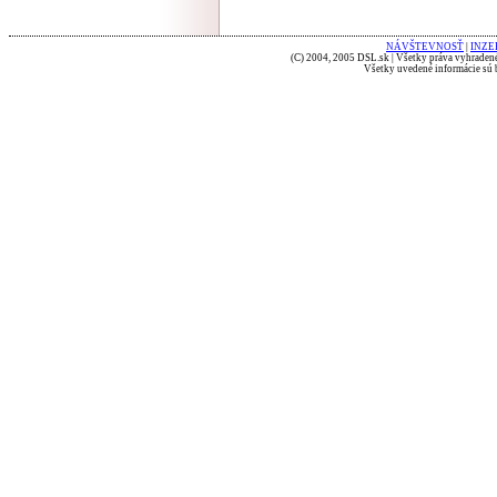
NÁVŠTEVNOSŤ
|
INZE
(C) 2004, 2005 DSL.sk | Všetky práva vyhradené
Všetky uvedené informácie sú b