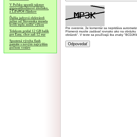
V Poľsku spustili takmer
gigawatthodinové úložisko,
z LiFePO4 článkov
Ďalšia jadrová elektráreň
južne od Slovenska musela
kvôli teplu znížiť výkon
Pre overenie, že komentár sa nepridáva automatizov
Telekom pridal 12 GB balík
Písmená musíte zadávať rovnako ako na obrázku veľk
pre Easy, chce zaň 12 eur
obrázok". V texte sa používajú iba znaky "BC
Spustená výroba flash
pamäte s novým najvyšším
počtom vrstiev