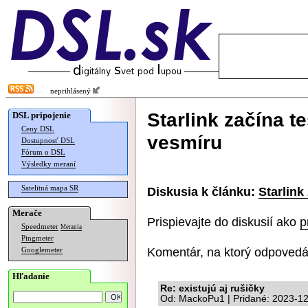
neprihlásený
Starlink začína t
DSL pripojenie
Ceny DSL
vesmíru
Dostupnosť DSL
Fórum o DSL
Výsledky meraní
Satelitná mapa SR
Diskusia k článku:
Starlink
Merače
Prispievajte do diskusií ako
p
Speedmeter
Merania
Pingmeter
Komentár, na ktorý odpovedá
Googlemeter
Hľadanie
Re: existujú aj rušičky
Od: MackoPu1 | Pridané: 2023-12