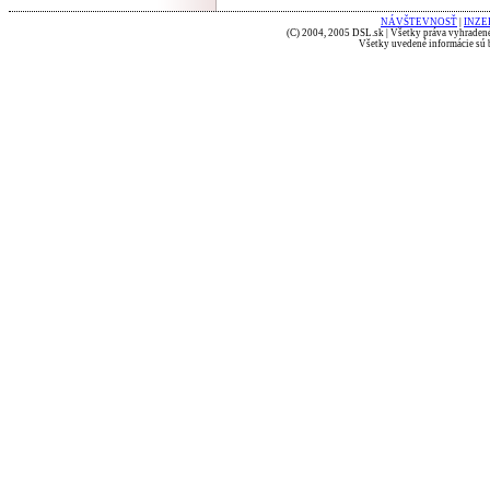
NÁVŠTEVNOSŤ
|
INZE
(C) 2004, 2005 DSL.sk | Všetky práva vyhradené
Všetky uvedené informácie sú b