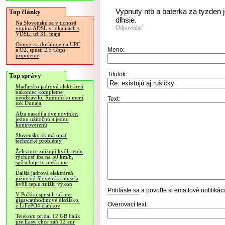
Vypnuty ntb a baterka za tyzden j
Top články
dlhsie.
Na Slovensku sa v tichosti
Odpovedať
vypína ADSL v lokalitách s
VDSL, už 31. mája
Orange sa doťahuje na UPC
Meno:
a O2, spustí 2.5 Gbps
pripojenie
Titulok:
Top správy
Maďarsko jadrovú elektráreň
nakoniec kompletne
neodstavilo, Rumunsko mení
Text:
tok Dunaja
Alza nasadila dve novinky,
jednu užitočnú a jednu
kontroverznú
Slovensko.sk má opäť
technické problémy
Železnice znižujú kvôli teplu
rýchlosť iba na 50 km/h,
spôsobuje to meškanie
Ďalšia jadrová elektráreň
južne od Slovenska musela
kvôli teplu znížiť výkon
Prihláste sa
a povoľte si emailové notifiká
V Poľsku spustili takmer
gigawatthodinové úložisko,
Overovací text:
z LiFePO4 článkov
Telekom pridal 12 GB balík
pre Easy, chce zaň 12 eur