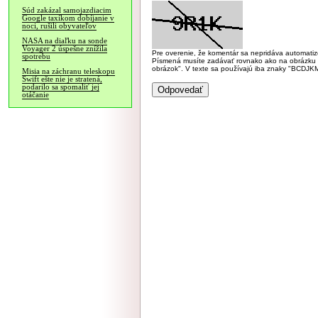
Súd zakázal samojazdiacim
Google taxíkom dobíjanie v
noci, rušili obyvateľov
NASA na diaľku na sonde
Voyager 2 úspešne znížila
Pre overenie, že komentár sa nepridáva automatizov
spotrebu
Písmená musíte zadávať rovnako ako na obrázku veľk
obrázok". V texte sa používajú iba znaky "BC
Misia na záchranu teleskopu
Swift ešte nie je stratená,
podarilo sa spomaliť jej
otáčanie