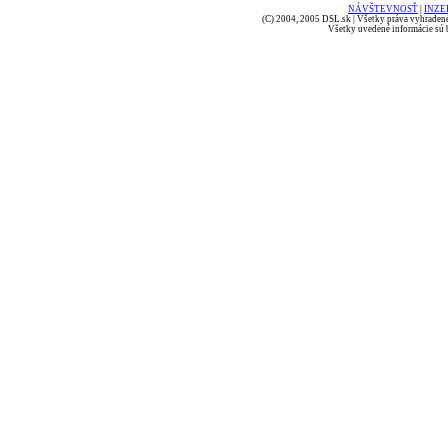
NÁVŠTEVNOSŤ
|
INZE
(C) 2004, 2005 DSL.sk | Všetky práva vyhradené
Všetky uvedené informácie sú b