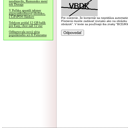
neodstavilo, Rumunsko mení
tok Dunaja
V Poľsku spustili takmer
gigawatthodinové úložisko,
z LiFePO4 článkov
Pre overenie, že komentár sa nepridáva automatizov
Písmená musíte zadávať rovnako ako na obrázku veľk
Telekom pridal 12 GB balík
obrázok". V texte sa používajú iba znaky "BC
pre Easy, chce zaň 12 eur
Odštartovala nová séria
populárneho sci-fi Futurama