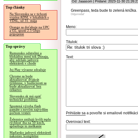
Od: Jaaasom | Pridané: 2023-11-30 21:26:2
Top články
Greenpass, teda bude to zelená knižka.
Na Slovensku sa v tichosti
Odpovedať
vypína ADSL v lokalitách s
VDSL, už 31. mája
Meno:
Orange sa doťahuje na UPC
a O2, spustí 2.5 Gbps
pripojenie
Titulok:
Top správy
Rumunsko odstrelmi a
blokádou mení tok Dunaja,
Text:
aby udržalo jadrovú
elektráreň v chode
Joj Play výrazne zdražuje
Chrome sa bude
aktualizovať dvakrát
týždenne, v budúcnosti sa
bude aktualizovať bez
reštartov
Slovensko.sk má opäť
technické problémy
Spustená výroba flash
pamäte s novým najvyšším
Prihláste sa
a povoľte si emailové notifiká
počtom vrstiev
Železnice znižujú kvôli teplu
Overovací text:
rýchlosť iba na 50 km/h,
spôsobuje to meškanie
Maďarsko jadrovú elektráreň
nakoniec kompletne