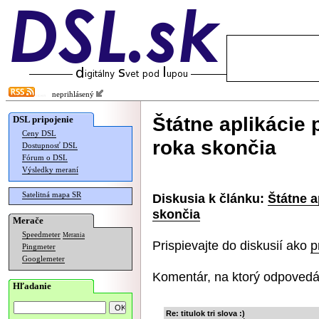
neprihlásený
Štátne aplikácie 
DSL pripojenie
Ceny DSL
roka skončia
Dostupnosť DSL
Fórum o DSL
Výsledky meraní
Satelitná mapa SR
Diskusia k článku:
Štátne a
skončia
Merače
Speedmeter
Merania
Prispievajte do diskusií ako
p
Pingmeter
Googlemeter
Komentár, na ktorý odpovedá
Hľadanie
Re: titulok tri slova :)