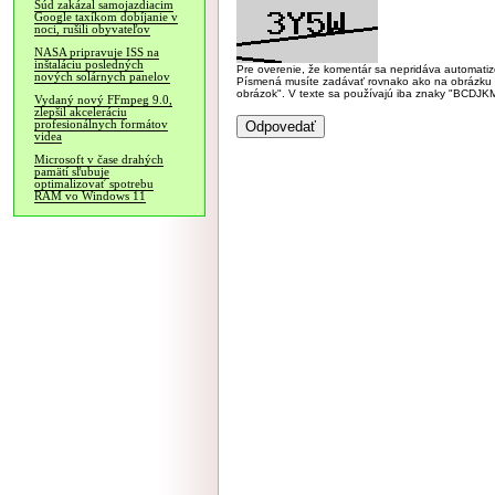
Súd zakázal samojazdiacim
Google taxíkom dobíjanie v
noci, rušili obyvateľov
NASA pripravuje ISS na
inštaláciu posledných
Pre overenie, že komentár sa nepridáva automatizov
nových solárnych panelov
Písmená musíte zadávať rovnako ako na obrázku veľk
obrázok". V texte sa používajú iba znaky "BC
Vydaný nový FFmpeg 9.0,
zlepšil akceleráciu
profesionálnych formátov
videa
Microsoft v čase drahých
pamätí sľubuje
optimalizovať spotrebu
RAM vo Windows 11