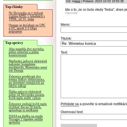
Od: miggg | Pridané: 2023-10-02 19:55:38
Top články
Ide o to, ze co bolo vtedy "treba", dnes j
Na Slovensku sa v tichosti
Odpovedať
vypína ADSL v lokalitách s
VDSL, už 31. mája
Meno:
Orange sa doťahuje na UPC
a O2, spustí 2.5 Gbps
pripojenie
Titulok:
Top správy
Alza nasadila dve novinky,
jednu užitočnú a jednu
Text:
kontroverznú
Maďarsko jadrovú elektráreň
nakoniec kompletne
neodstavilo, Rumunsko mení
tok Dunaja
Železnice predávajú dve
tretiny lístkov elektronicky,
po donútení cestujúcich na
takýto nákup
Ďalšia jadrová elektráreň
južne od Slovenska musela
kvôli teplu znížiť výkon
Prihláste sa
a povoľte si emailové notifiká
Železnice znižujú kvôli teplu
rýchlosť iba na 50 km/h,
spôsobuje to meškanie
Overovací text:
NASA na diaľku na sonde
Voyager 2 úspešne znížila
spotrebu