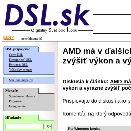
neprihlásený
AMD má v ďalšíc
DSL pripojenie
Ceny DSL
zvýšiť výkon a vý
Dostupnosť DSL
Fórum o DSL
Výsledky meraní
Satelitná mapa SR
Diskusia k článku:
AMD má 
výkon a výrazne zvýšiť poče
Merače
Speedmeter
Merania
Prispievajte do diskusií ako
p
Pingmeter
Googlemeter
Komentár, na ktorý odpovedá
Hľadanie
Re: Winnetou konica