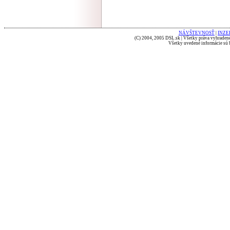
NÁVŠTEVNOSŤ
|
INZE
(C) 2004, 2005 DSL.sk | Všetky práva vyhradené
Všetky uvedené informácie sú b