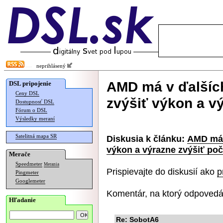
neprihlásený
AMD má v ďalšíc
DSL pripojenie
Ceny DSL
zvýšiť výkon a vý
Dostupnosť DSL
Fórum o DSL
Výsledky meraní
Satelitná mapa SR
Diskusia k článku:
AMD má 
výkon a výrazne zvýšiť poče
Merače
Speedmeter
Merania
Prispievajte do diskusií ako
p
Pingmeter
Googlemeter
Komentár, na ktorý odpovedá
Hľadanie
Re: SobotA6