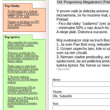
Od: Progresivny Megakokot | Pri
Top články
V prvom rade je dolezita axioma: 
Na Slovensku sa v tichosti
vypína ADSL v lokalitách s
neznamena, ze ho musime mat, au
VDSL, už 31. mája
Priklad:
Orange sa doťahuje na UPC
- Fico dal vlaky "zadarmo" (vec 
a O2, spustí 2.5 Gbps
- minimalne 50% z nas dvoch ho
pripojenie
A oboje platí. Dokonca sucasne.
Top správy
Moj svetonázor stoji na troch Boz
Alza nasadila dve novinky,
1. Ja som Pan Boh svoj, nebudem
jednu užitočnú a jednu
kontroverznú
2. Uznam uspechu tam, kde si uzn
som sa nim chvalil.
Železnice predávajú dve
tretiny lístkov elektronicky,
3. Nemam ziadne predsudky, ani v
po donútení cestujúcich na
spolocnosti, ba ani politickej pris
takýto nákup
ludska bytost. Nic horsie uz neexi
Ďalšia jadrová elektráreň
Odpovedať
južne od Slovenska musela
kvôli teplu znížiť výkon
V štvrtom reaktore
Mochoviec už beží štiepna
Meno:
reakcia
NASA pripravuje ISS na
inštaláciu posledných
Titulok:
nových solárnych panelov
Vydaný nový FFmpeg 9.0,
zlepšil akceleráciu
profesionálnych formátov
Text:
videa