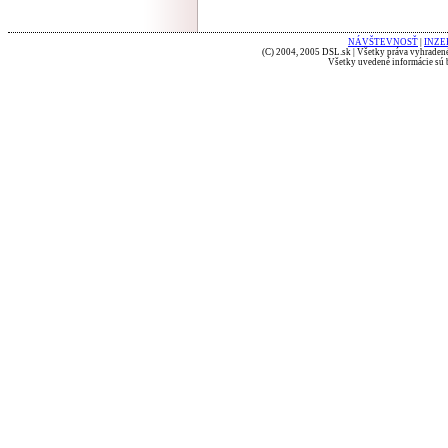
NÁVŠTEVNOSŤ
|
INZE
(C) 2004, 2005 DSL.sk | Všetky práva vyhradené
Všetky uvedené informácie sú b