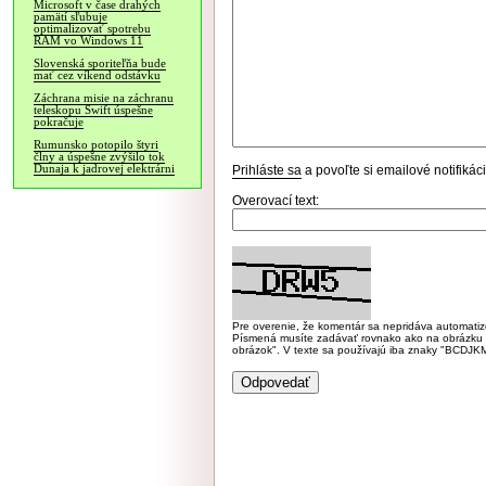
Microsoft v čase drahých
pamätí sľubuje
optimalizovať spotrebu
RAM vo Windows 11
Slovenská sporiteľňa bude
mať cez víkend odstávku
Záchrana misie na záchranu
teleskopu Swift úspešne
pokračuje
Rumunsko potopilo štyri
člny a úspešne zvýšilo tok
Dunaja k jadrovej elektrárni
Prihláste sa
a povoľte si emailové notifiká
Overovací text:
Pre overenie, že komentár sa nepridáva automatizov
Písmená musíte zadávať rovnako ako na obrázku veľk
obrázok". V texte sa používajú iba znaky "BC