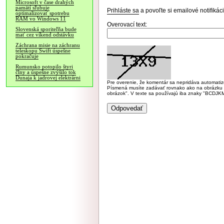
Microsoft v čase drahých
pamätí sľubuje
Prihláste sa
a povoľte si emailové notifiká
optimalizovať spotrebu
RAM vo Windows 11
Overovací text:
Slovenská sporiteľňa bude
mať cez víkend odstávku
Záchrana misie na záchranu
teleskopu Swift úspešne
pokračuje
Rumunsko potopilo štyri
člny a úspešne zvýšilo tok
Dunaja k jadrovej elektrárni
Pre overenie, že komentár sa nepridáva automatizov
Písmená musíte zadávať rovnako ako na obrázku veľk
obrázok". V texte sa používajú iba znaky "BC