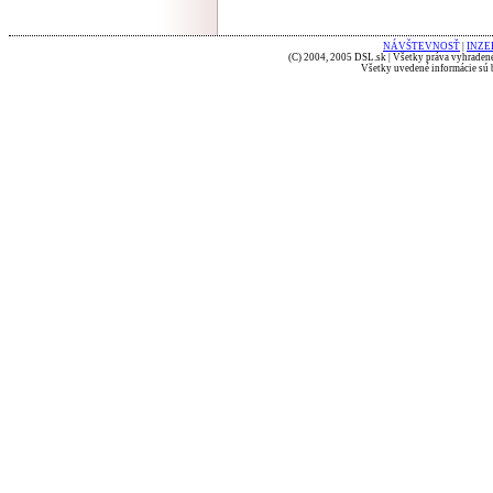
NÁVŠTEVNOSŤ
|
INZE
(C) 2004, 2005 DSL.sk | Všetky práva vyhradené
Všetky uvedené informácie sú b