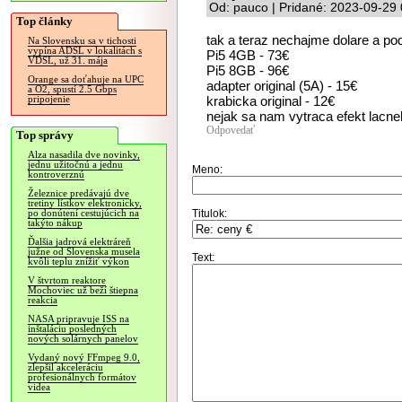
Od: pauco | Pridané: 2023-09-29
Top články
tak a teraz nechajme dolare a p
Na Slovensku sa v tichosti
vypína ADSL v lokalitách s
Pi5 4GB - 73€
VDSL, už 31. mája
Pi5 8GB - 96€
Orange sa doťahuje na UPC
adapter original (5A) - 15€
a O2, spustí 2.5 Gbps
krabicka original - 12€
pripojenie
nejak sa nam vytraca efekt lacneh
Odpovedať
Top správy
Alza nasadila dve novinky,
jednu užitočnú a jednu
Meno:
kontroverznú
Železnice predávajú dve
tretiny lístkov elektronicky,
Titulok:
po donútení cestujúcich na
takýto nákup
Ďalšia jadrová elektráreň
južne od Slovenska musela
Text:
kvôli teplu znížiť výkon
V štvrtom reaktore
Mochoviec už beží štiepna
reakcia
NASA pripravuje ISS na
inštaláciu posledných
nových solárnych panelov
Vydaný nový FFmpeg 9.0,
zlepšil akceleráciu
profesionálnych formátov
videa