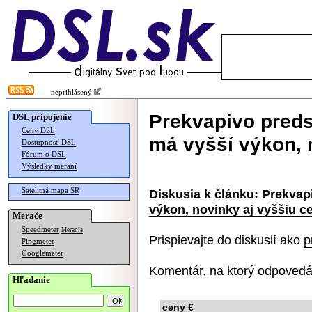
neprihlásený
Prekvapivo preds
DSL pripojenie
Ceny DSL
má vyšší výkon, 
Dostupnosť DSL
Fórum o DSL
Výsledky meraní
Satelitná mapa SR
Diskusia k článku:
Prekvap
výkon, novinky aj vyššiu c
Merače
Speedmeter
Merania
Prispievajte do diskusií ako
p
Pingmeter
Googlemeter
Komentár, na ktorý odpovedá
Hľadanie
ceny €