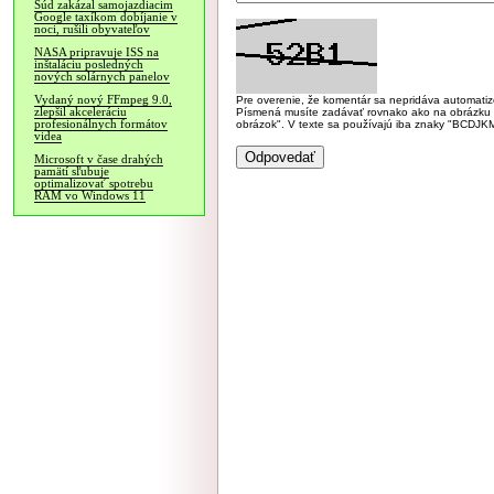
Súd zakázal samojazdiacim
Google taxíkom dobíjanie v
noci, rušili obyvateľov
NASA pripravuje ISS na
inštaláciu posledných
nových solárnych panelov
Vydaný nový FFmpeg 9.0,
Pre overenie, že komentár sa nepridáva automatizov
zlepšil akceleráciu
Písmená musíte zadávať rovnako ako na obrázku veľk
profesionálnych formátov
obrázok". V texte sa používajú iba znaky "BC
videa
Microsoft v čase drahých
pamätí sľubuje
optimalizovať spotrebu
RAM vo Windows 11