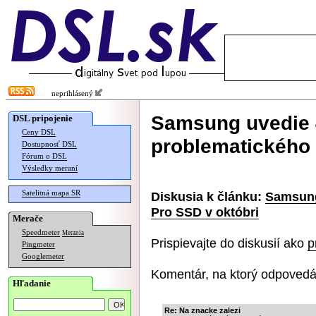
neprihlásený
Samsung uvedie 
DSL pripojenie
Ceny DSL
problematického 
Dostupnosť DSL
Fórum o DSL
Výsledky meraní
Satelitná mapa SR
Diskusia k článku:
Samsung
Pro SSD v októbri
Merače
Speedmeter
Merania
Prispievajte do diskusií ako
p
Pingmeter
Googlemeter
Komentár, na ktorý odpovedá
Hľadanie
Re: Na znacke zalezi