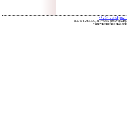
NÁVŠTEVNOSŤ
|
INZE
(C) 2004, 2005 DSL.sk | Všetky práva vyhradené
Všetky uvedené informácie sú b