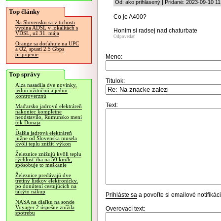
Od: ako prihlásený | Pridané: 2023-09-10 11
Top články
Co je A400?
Na Slovensku sa v tichosti
vypína ADSL v lokalitách s
Honim si radsej nad chaturbate
VDSL, už 31. mája
Odpovedať
Orange sa doťahuje na UPC
a O2, spustí 2.5 Gbps
pripojenie
Meno:
Top správy
Titulok:
Alza nasadila dve novinky,
jednu užitočnú a jednu
kontroverznú
Text:
Maďarsko jadrovú elektráreň
nakoniec kompletne
neodstavilo, Rumunsko mení
tok Dunaja
Ďalšia jadrová elektráreň
južne od Slovenska musela
kvôli teplu znížiť výkon
Železnice znižujú kvôli teplu
rýchlosť iba na 50 km/h,
spôsobuje to meškanie
Železnice predávajú dve
tretiny lístkov elektronicky,
po donútení cestujúcich na
takýto nákup
Prihláste sa
a povoľte si emailové notifiká
NASA na diaľku na sonde
Voyager 2 úspešne znížila
Overovací text:
spotrebu