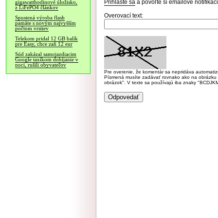
Prihláste sa
a povoľte si emailové notifiká
gigawatthodinové úložisko,
z LiFePO4 článkov
Overovací text:
Spustená výroba flash
pamäte s novým najvyšším
počtom vrstiev
Telekom pridal 12 GB balík
pre Easy, chce zaň 12 eur
Súd zakázal samojazdiacim
Google taxíkom dobíjanie v
noci, rušili obyvateľov
Pre overenie, že komentár sa nepridáva automatizov
Písmená musíte zadávať rovnako ako na obrázku veľk
obrázok". V texte sa používajú iba znaky "BC