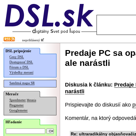
neprihlásený
Predaje PC sa opä
DSL pripojenie
Ceny DSL
ale narástli
Dostupnosť DSL
Fórum o DSL
Výsledky meraní
Satelitná mapa SR
Diskusia k článku:
Predaje 
narástli
Merače
Speedmeter
Merania
Prispievajte do diskusií ako
p
Pingmeter
Googlemeter
Komentár, na ktorý odpovedá
Hľadanie
Re: ultraradikálny objasňovač