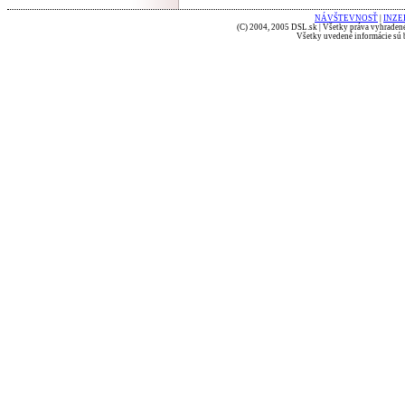
NÁVŠTEVNOSŤ
|
INZE
(C) 2004, 2005 DSL.sk | Všetky práva vyhradené
Všetky uvedené informácie sú b