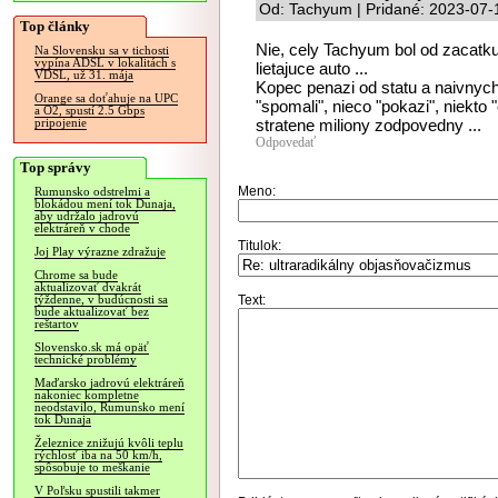
Od: Tachyum | Pridané: 2023-07-
Top články
Nie, cely Tachyum bol od zacatku
Na Slovensku sa v tichosti
vypína ADSL v lokalitách s
lietajuce auto ...
VDSL, už 31. mája
Kopec penazi od statu a naivnych
Orange sa doťahuje na UPC
"spomali", nieco "pokazi", niekto "
a O2, spustí 2.5 Gbps
stratene miliony zodpovedny ...
pripojenie
Odpovedať
Top správy
Meno:
Rumunsko odstrelmi a
blokádou mení tok Dunaja,
aby udržalo jadrovú
elektráreň v chode
Titulok:
Joj Play výrazne zdražuje
Chrome sa bude
aktualizovať dvakrát
Text:
týždenne, v budúcnosti sa
bude aktualizovať bez
reštartov
Slovensko.sk má opäť
technické problémy
Maďarsko jadrovú elektráreň
nakoniec kompletne
neodstavilo, Rumunsko mení
tok Dunaja
Železnice znižujú kvôli teplu
rýchlosť iba na 50 km/h,
spôsobuje to meškanie
V Poľsku spustili takmer