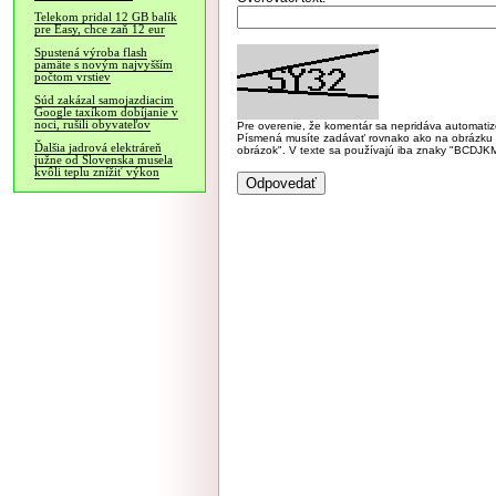
Telekom pridal 12 GB balík
pre Easy, chce zaň 12 eur
Spustená výroba flash
pamäte s novým najvyšším
počtom vrstiev
Súd zakázal samojazdiacim
Google taxíkom dobíjanie v
noci, rušili obyvateľov
Pre overenie, že komentár sa nepridáva automatizov
Písmená musíte zadávať rovnako ako na obrázku veľk
Ďalšia jadrová elektráreň
obrázok". V texte sa používajú iba znaky "BC
južne od Slovenska musela
kvôli teplu znížiť výkon