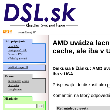
neprihlásený
AMD uvádza lacn
DSL pripojenie
Ceny DSL
cache, ale iba v
Dostupnosť DSL
Fórum o DSL
Výsledky meraní
Satelitná mapa SR
Diskusia k článku:
AMD uvá
iba v USA
Merače
Speedmeter
Merania
Prispievajte do diskusií ako
p
Pingmeter
Googlemeter
Komentár, na ktorý odpovedá
Hľadanie
Re: múdrosť sveta