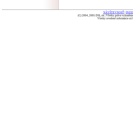
NÁVŠTEVNOSŤ
|
INZE
(C) 2004, 2005 DSL.sk | Všetky práva vyhradené
Všetky uvedené informácie sú b