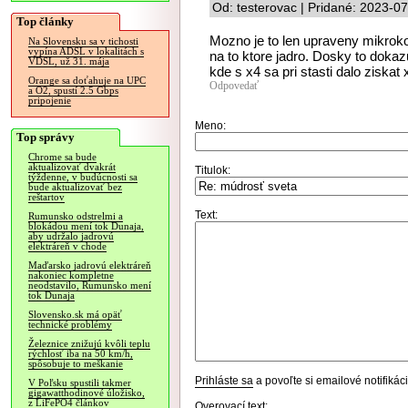
Od: testerovac | Pridané: 2023-0
Top články
Mozno je to len upraveny mikroko
Na Slovensku sa v tichosti
vypína ADSL v lokalitách s
na to ktore jadro. Dosky to dokaz
VDSL, už 31. mája
kde s x4 sa pri stasti dalo ziskat 
Orange sa doťahuje na UPC
Odpovedať
a O2, spustí 2.5 Gbps
pripojenie
Meno:
Top správy
Chrome sa bude
aktualizovať dvakrát
Titulok:
týždenne, v budúcnosti sa
bude aktualizovať bez
reštartov
Text:
Rumunsko odstrelmi a
blokádou mení tok Dunaja,
aby udržalo jadrovú
elektráreň v chode
Maďarsko jadrovú elektráreň
nakoniec kompletne
neodstavilo, Rumunsko mení
tok Dunaja
Slovensko.sk má opäť
technické problémy
Železnice znižujú kvôli teplu
rýchlosť iba na 50 km/h,
spôsobuje to meškanie
Prihláste sa
a povoľte si emailové notifiká
V Poľsku spustili takmer
gigawatthodinové úložisko,
z LiFePO4 článkov
Overovací text: