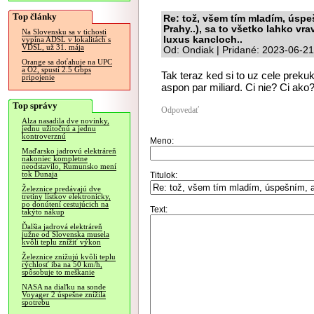
Top články
Re: tož, všem tím mladím, úspe
Prahy..), sa to všetko lahko vrav
Na Slovensku sa v tichosti
luxus kancloch..
vypína ADSL v lokalitách s
VDSL, už 31. mája
Od: Ondiak | Pridané: 2023-06-21
Orange sa doťahuje na UPC
a O2, spustí 2.5 Gbps
Tak teraz ked si to uz cele preku
pripojenie
aspon par miliard. Ci nie? Ci ako?
Top správy
Odpovedať
Alza nasadila dve novinky,
jednu užitočnú a jednu
kontroverznú
Meno:
Maďarsko jadrovú elektráreň
nakoniec kompletne
neodstavilo, Rumunsko mení
tok Dunaja
Titulok:
Železnice predávajú dve
tretiny lístkov elektronicky,
po donútení cestujúcich na
Text:
takýto nákup
Ďalšia jadrová elektráreň
južne od Slovenska musela
kvôli teplu znížiť výkon
Železnice znižujú kvôli teplu
rýchlosť iba na 50 km/h,
spôsobuje to meškanie
NASA na diaľku na sonde
Voyager 2 úspešne znížila
spotrebu