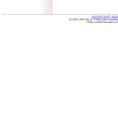
NÁVŠTEVNOSŤ
|
INZE
(C) 2004, 2005 DSL.sk | Všetky práva vyhradené
Všetky uvedené informácie sú b