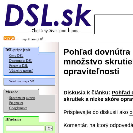
neprihlásený
Pohľad dovnútra
DSL pripojenie
Ceny DSL
množstvo skrutie
Dostupnosť DSL
Fórum o DSL
opraviteľnosti
Výsledky meraní
Satelitná mapa SR
Diskusia k článku:
Pohľad 
Merače
skrutiek a nízke skóre opra
Speedmeter
Merania
Pingmeter
Googlemeter
Prispievajte do diskusií ako
p
Hľadanie
Komentár, na ktorý odpovedá