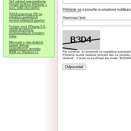
Súd zakázal samojazdiacim
Google taxíkom dobíjanie v
noci, rušili obyvateľov
Prihláste sa
a povoľte si emailové notifiká
NASA pripravuje ISS na
inštaláciu posledných
Overovací text:
nových solárnych panelov
Vydaný nový FFmpeg 9.0,
zlepšil akceleráciu
profesionálnych formátov
videa
Microsoft v čase drahých
pamätí sľubuje
optimalizovať spotrebu
Pre overenie, že komentár sa nepridáva automatizov
RAM vo Windows 11
Písmená musíte zadávať rovnako ako na obrázku veľk
obrázok". V texte sa používajú iba znaky "BC