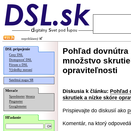
neprihlásený
Pohľad dovnútra
DSL pripojenie
Ceny DSL
množstvo skrutie
Dostupnosť DSL
Fórum o DSL
opraviteľnosti
Výsledky meraní
Satelitná mapa SR
Diskusia k článku:
Pohľad 
Merače
skrutiek a nízke skóre opra
Speedmeter
Merania
Pingmeter
Googlemeter
Prispievajte do diskusií ako
p
Hľadanie
Komentár, na ktorý odpovedá