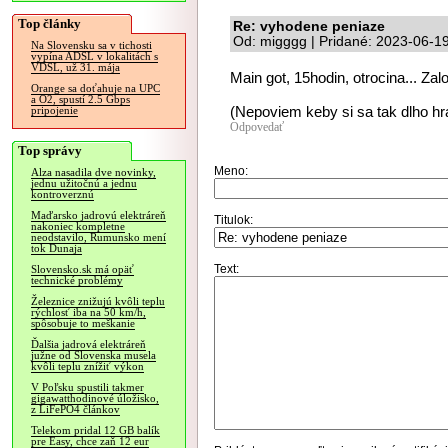
Top články
Re: vyhodene peniaze
Od: migggg | Pridané: 2023-06-1
Na Slovensku sa v tichosti
vypína ADSL v lokalitách s
VDSL, už 31. mája
Main got, 15hodin, otrocina... Zal
Orange sa doťahuje na UPC
a O2, spustí 2.5 Gbps
(Nepoviem keby si sa tak dlho hra
pripojenie
Odpovedať
Top správy
Meno:
Alza nasadila dve novinky,
jednu užitočnú a jednu
kontroverznú
Maďarsko jadrovú elektráreň
Titulok:
nakoniec kompletne
neodstavilo, Rumunsko mení
tok Dunaja
Text:
Slovensko.sk má opäť
technické problémy
Železnice znižujú kvôli teplu
rýchlosť iba na 50 km/h,
spôsobuje to meškanie
Ďalšia jadrová elektráreň
južne od Slovenska musela
kvôli teplu znížiť výkon
V Poľsku spustili takmer
gigawatthodinové úložisko,
z LiFePO4 článkov
Telekom pridal 12 GB balík
pre Easy, chce zaň 12 eur