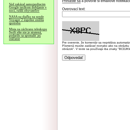
Prihláste sa
a povoľte si emailové notifiká
Súd zakázal samojazdiacim
Google taxíkom dobíjanie v
Overovací text:
noci, rušili obyvateľov
NASA na diaľku na sonde
Voyager 2 úspešne znížila
spotrebu
Misia na záchranu teleskopu
Swift ešte nie je stratená,
podarilo sa spomaliť jej
otáčanie
Pre overenie, že komentár sa nepridáva automatizov
Písmená musíte zadávať rovnako ako na obrázku veľk
obrázok". V texte sa používajú iba znaky "BC