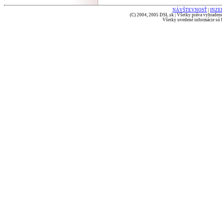
NÁVŠTEVNOSŤ
|
INZE
(C) 2004, 2005 DSL.sk | Všetky práva vyhradené
Všetky uvedené informácie sú b