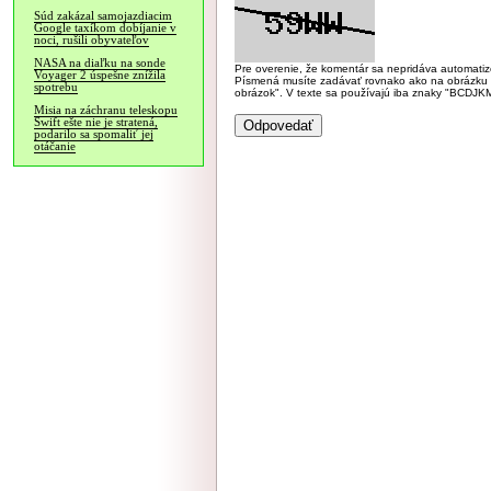
Súd zakázal samojazdiacim
Google taxíkom dobíjanie v
noci, rušili obyvateľov
NASA na diaľku na sonde
Pre overenie, že komentár sa nepridáva automatizov
Voyager 2 úspešne znížila
Písmená musíte zadávať rovnako ako na obrázku veľk
spotrebu
obrázok". V texte sa používajú iba znaky "BC
Misia na záchranu teleskopu
Swift ešte nie je stratená,
podarilo sa spomaliť jej
otáčanie