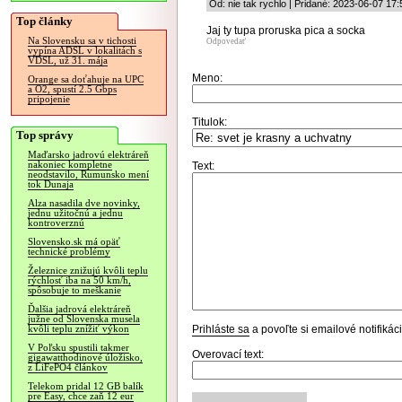
Od: nie tak rychlo | Pridané: 2023-06-07 17:
Top články
Jaj ty tupa proruska pica a socka
Na Slovensku sa v tichosti
Odpovedať
vypína ADSL v lokalitách s
VDSL, už 31. mája
Meno:
Orange sa doťahuje na UPC
a O2, spustí 2.5 Gbps
pripojenie
Titulok:
Top správy
Maďarsko jadrovú elektráreň
nakoniec kompletne
Text:
neodstavilo, Rumunsko mení
tok Dunaja
Alza nasadila dve novinky,
jednu užitočnú a jednu
kontroverznú
Slovensko.sk má opäť
technické problémy
Železnice znižujú kvôli teplu
rýchlosť iba na 50 km/h,
spôsobuje to meškanie
Ďalšia jadrová elektráreň
južne od Slovenska musela
Prihláste sa
a povoľte si emailové notifiká
kvôli teplu znížiť výkon
V Poľsku spustili takmer
Overovací text:
gigawatthodinové úložisko,
z LiFePO4 článkov
Telekom pridal 12 GB balík
pre Easy, chce zaň 12 eur