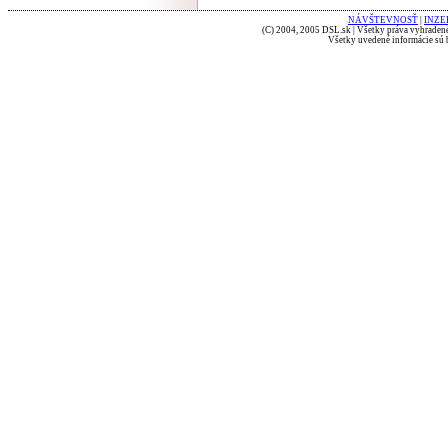
NÁVŠTEVNOSŤ
|
INZE
(C) 2004, 2005 DSL.sk | Všetky práva vyhradené
Všetky uvedené informácie sú b