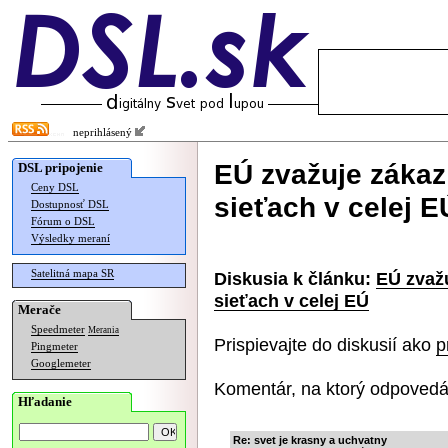
neprihlásený
EÚ zvažuje zákaz
DSL pripojenie
Ceny DSL
sieťach v celej E
Dostupnosť DSL
Fórum o DSL
Výsledky meraní
Satelitná mapa SR
Diskusia k článku:
EÚ zvažu
sieťach v celej EÚ
Merače
Speedmeter
Merania
Prispievajte do diskusií ako
p
Pingmeter
Googlemeter
Komentár, na ktorý odpovedá
Hľadanie
Re: svet je krasny a uchvatny