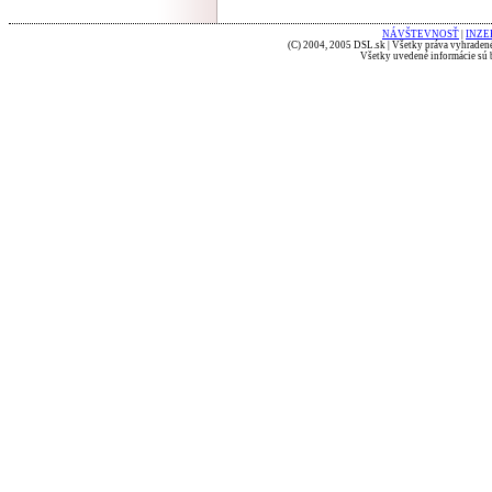
NÁVŠTEVNOSŤ
|
INZE
(C) 2004, 2005 DSL.sk | Všetky práva vyhradené
Všetky uvedené informácie sú b