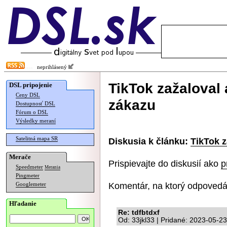
neprihlásený
TikTok zažaloval 
DSL pripojenie
Ceny DSL
zákazu
Dostupnosť DSL
Fórum o DSL
Výsledky meraní
Satelitná mapa SR
Diskusia k článku:
TikTok z
Merače
Prispievajte do diskusií ako
p
Speedmeter
Merania
Pingmeter
Komentár, na ktorý odpovedá
Googlemeter
Hľadanie
Re: tdfbtdxf
Od: 33jkl33 | Pridané: 2023-05-2