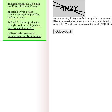
Telekom pridal 12 GB balík
pre Easy, chce zaň 12 eur
Spustená výroba flash
pamäte s novým najvyšším
počtom vrstiev
Pre overenie, že komentár sa nepridáva automatizov
Písmená musíte zadávať rovnako ako na obrázku veľk
Súd zakázal samojazdiacim
obrázok". V texte sa používajú iba znaky "BC
Google taxíkom dobíjanie v
noci, rušili obyvateľov
Odštartovala nová séria
populárneho sci-fi Futurama