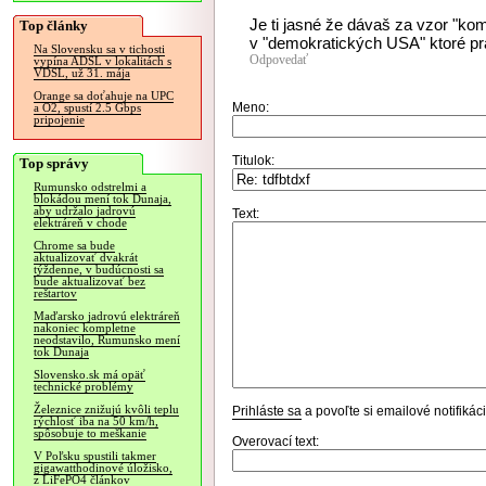
Je ti jasné že dávaš za vzor "ko
Top články
v "demokratických USA" ktoré pr
Na Slovensku sa v tichosti
Odpovedať
vypína ADSL v lokalitách s
VDSL, už 31. mája
Orange sa doťahuje na UPC
Meno:
a O2, spustí 2.5 Gbps
pripojenie
Titulok:
Top správy
Rumunsko odstrelmi a
blokádou mení tok Dunaja,
aby udržalo jadrovú
Text:
elektráreň v chode
Chrome sa bude
aktualizovať dvakrát
týždenne, v budúcnosti sa
bude aktualizovať bez
reštartov
Maďarsko jadrovú elektráreň
nakoniec kompletne
neodstavilo, Rumunsko mení
tok Dunaja
Slovensko.sk má opäť
technické problémy
Železnice znižujú kvôli teplu
Prihláste sa
a povoľte si emailové notifiká
rýchlosť iba na 50 km/h,
spôsobuje to meškanie
Overovací text:
V Poľsku spustili takmer
gigawatthodinové úložisko,
z LiFePO4 článkov