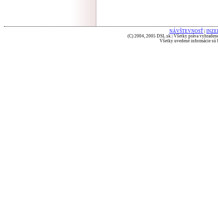
NÁVŠTEVNOSŤ
|
INZE
(C) 2004, 2005 DSL.sk | Všetky práva vyhradené
Všetky uvedené informácie sú b