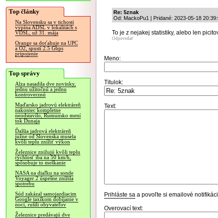
Top články
Re: 5znak
Od: MackoPu1 | Pridané: 2023-05-18 20:39
Na Slovensku sa v tichosti
vypína ADSL v lokalitách s
To je z nejakej statistiky, alebo len picit
VDSL, už 31. mája
Odpovedať
Orange sa doťahuje na UPC
a O2, spustí 2.5 Gbps
pripojenie
Meno:
Top správy
Titulok:
Alza nasadila dve novinky,
jednu užitočnú a jednu
kontroverznú
Maďarsko jadrovú elektráreň
Text:
nakoniec kompletne
neodstavilo, Rumunsko mení
tok Dunaja
Ďalšia jadrová elektráreň
južne od Slovenska musela
kvôli teplu znížiť výkon
Železnice znižujú kvôli teplu
rýchlosť iba na 50 km/h,
spôsobuje to meškanie
NASA na diaľku na sonde
Voyager 2 úspešne znížila
spotrebu
Súd zakázal samojazdiacim
Prihláste sa
a povoľte si emailové notifiká
Google taxíkom dobíjanie v
noci, rušili obyvateľov
Overovací text:
Železnice predávajú dve