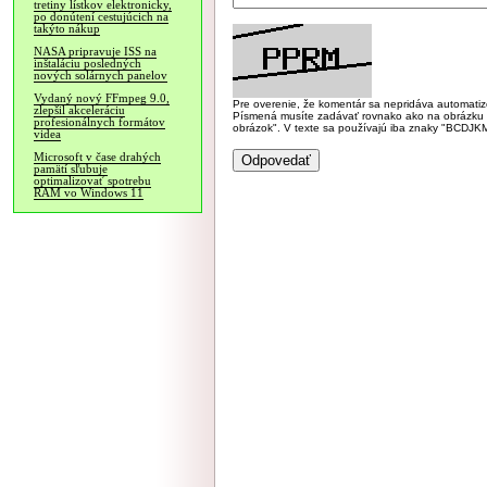
tretiny lístkov elektronicky,
po donútení cestujúcich na
takýto nákup
NASA pripravuje ISS na
inštaláciu posledných
nových solárnych panelov
Vydaný nový FFmpeg 9.0,
Pre overenie, že komentár sa nepridáva automatizov
zlepšil akceleráciu
Písmená musíte zadávať rovnako ako na obrázku veľk
profesionálnych formátov
obrázok". V texte sa používajú iba znaky "BC
videa
Microsoft v čase drahých
pamätí sľubuje
optimalizovať spotrebu
RAM vo Windows 11