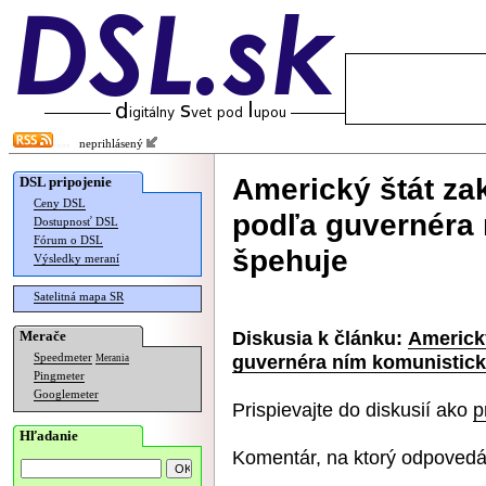
neprihlásený
Americký štát za
DSL pripojenie
Ceny DSL
podľa guvernéra 
Dostupnosť DSL
Fórum o DSL
špehuje
Výsledky meraní
Satelitná mapa SR
Diskusia k článku:
Americký
Merače
guvernéra ním komunistick
Speedmeter
Merania
Pingmeter
Googlemeter
Prispievajte do diskusií ako
p
Hľadanie
Komentár, na ktorý odpovedá