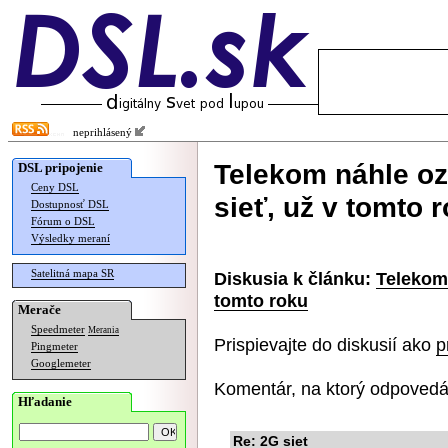
neprihlásený
Telekom náhle oz
DSL pripojenie
Ceny DSL
sieť, už v tomto 
Dostupnosť DSL
Fórum o DSL
Výsledky meraní
Satelitná mapa SR
Diskusia k článku:
Telekom 
tomto roku
Merače
Speedmeter
Merania
Prispievajte do diskusií ako
p
Pingmeter
Googlemeter
Komentár, na ktorý odpovedá
Hľadanie
Re: 2G siet