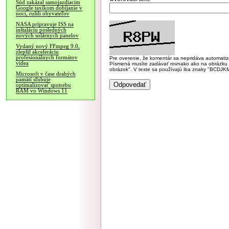
Súd zakázal samojazdiacim
Google taxíkom dobíjanie v
noci, rušili obyvateľov
NASA pripravuje ISS na
inštaláciu posledných
nových solárnych panelov
Vydaný nový FFmpeg 9.0,
zlepšil akceleráciu
profesionálnych formátov
Pre overenie, že komentár sa nepridáva automatizov
videa
Písmená musíte zadávať rovnako ako na obrázku veľk
obrázok". V texte sa používajú iba znaky "BC
Microsoft v čase drahých
pamätí sľubuje
optimalizovať spotrebu
RAM vo Windows 11