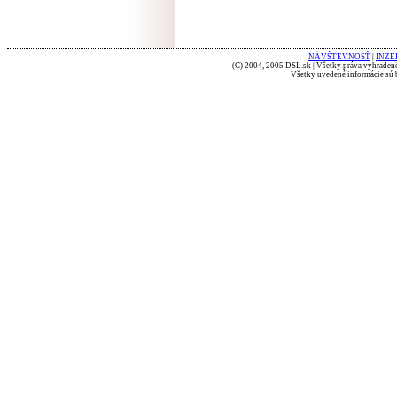
NÁVŠTEVNOSŤ
|
INZE
(C) 2004, 2005 DSL.sk | Všetky práva vyhradené
Všetky uvedené informácie sú b