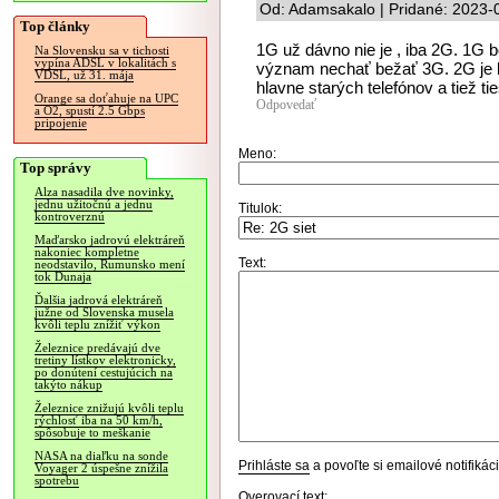
Od: Adamsakalo | Pridané: 2023-
Top články
1G už dávno nie je , iba 2G. 1G
Na Slovensku sa v tichosti
vypína ADSL v lokalitách s
význam nechať bežať 3G. 2G je h
VDSL, už 31. mája
hlavne starých telefónov a tiež ti
Orange sa doťahuje na UPC
Odpovedať
a O2, spustí 2.5 Gbps
pripojenie
Meno:
Top správy
Alza nasadila dve novinky,
jednu užitočnú a jednu
Titulok:
kontroverznú
Maďarsko jadrovú elektráreň
nakoniec kompletne
Text:
neodstavilo, Rumunsko mení
tok Dunaja
Ďalšia jadrová elektráreň
južne od Slovenska musela
kvôli teplu znížiť výkon
Železnice predávajú dve
tretiny lístkov elektronicky,
po donútení cestujúcich na
takýto nákup
Železnice znižujú kvôli teplu
rýchlosť iba na 50 km/h,
spôsobuje to meškanie
NASA na diaľku na sonde
Prihláste sa
a povoľte si emailové notifiká
Voyager 2 úspešne znížila
spotrebu
Overovací text: