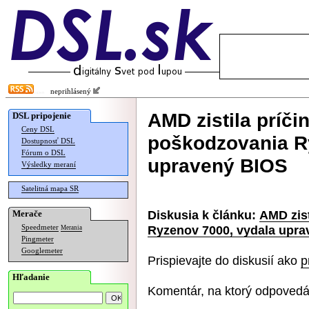
neprihlásený
AMD zistila príči
DSL pripojenie
Ceny DSL
poškodzovania R
Dostupnosť DSL
Fórum o DSL
upravený BIOS
Výsledky meraní
Satelitná mapa SR
Diskusia k článku:
AMD zist
Merače
Ryzenov 7000, vydala upr
Speedmeter
Merania
Pingmeter
Googlemeter
Prispievajte do diskusií ako
p
Hľadanie
Komentár, na ktorý odpovedá