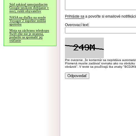
Súd zakázal samojazdiacim
Google taxíkom dobíjanie v
noci, rušili obyvateľov
Prihláste sa
a povoľte si emailové notifiká
NASA na diaľku na sonde
Voyager 2 úspešne znížila
spotrebu
Overovací text:
Misia na záchranu teleskopu
Swift ešte nie je stratená,
podarilo sa spomaliť jej
otáčanie
Pre overenie, že komentár sa nepridáva automatizov
Písmená musíte zadávať rovnako ako na obrázku veľk
obrázok". V texte sa používajú iba znaky "BC