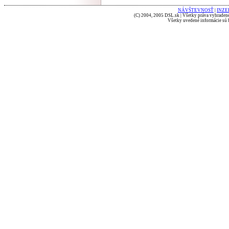
NÁVŠTEVNOSŤ
|
INZE
(C) 2004, 2005 DSL.sk | Všetky práva vyhradené
Všetky uvedené informácie sú b