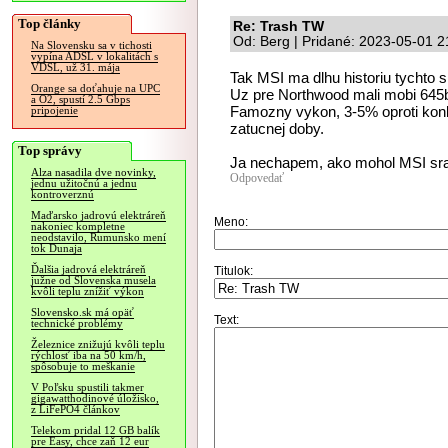
Top články
Re: Trash TW
Od: Berg | Pridané: 2023-05-01 2
Na Slovensku sa v tichosti
vypína ADSL v lokalitách s
VDSL, už 31. mája
Tak MSI ma dlhu historiu tychto s
Orange sa doťahuje na UPC
Uz pre Northwood mali mobi 645b 
a O2, spustí 2.5 Gbps
Famozny vykon, 3-5% oproti konku
pripojenie
zatucnej doby.
Top správy
Ja nechapem, ako mohol MSI sra
Alza nasadila dve novinky,
Odpovedať
jednu užitočnú a jednu
kontroverznú
Maďarsko jadrovú elektráreň
Meno:
nakoniec kompletne
neodstavilo, Rumunsko mení
tok Dunaja
Ďalšia jadrová elektráreň
Titulok:
južne od Slovenska musela
kvôli teplu znížiť výkon
Slovensko.sk má opäť
Text:
technické problémy
Železnice znižujú kvôli teplu
rýchlosť iba na 50 km/h,
spôsobuje to meškanie
V Poľsku spustili takmer
gigawatthodinové úložisko,
z LiFePO4 článkov
Telekom pridal 12 GB balík
pre Easy, chce zaň 12 eur