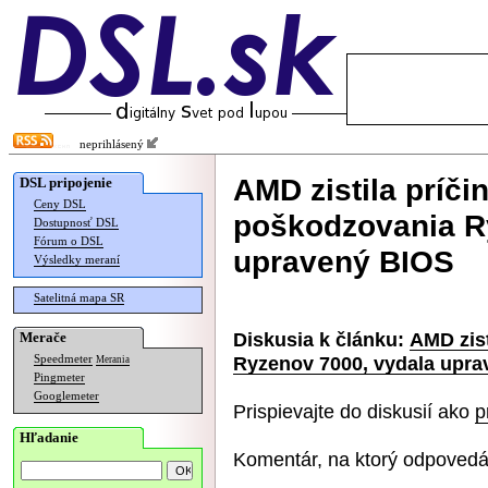
neprihlásený
AMD zistila príči
DSL pripojenie
Ceny DSL
poškodzovania R
Dostupnosť DSL
Fórum o DSL
upravený BIOS
Výsledky meraní
Satelitná mapa SR
Diskusia k článku:
AMD zist
Merače
Ryzenov 7000, vydala upr
Speedmeter
Merania
Pingmeter
Googlemeter
Prispievajte do diskusií ako
p
Hľadanie
Komentár, na ktorý odpovedá