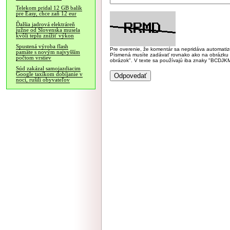
Telekom pridal 12 GB balík
pre Easy, chce zaň 12 eur
Ďalšia jadrová elektráreň
južne od Slovenska musela
kvôli teplu znížiť výkon
Spustená výroba flash
Pre overenie, že komentár sa nepridáva automatizov
pamäte s novým najvyšším
Písmená musíte zadávať rovnako ako na obrázku veľk
počtom vrstiev
obrázok". V texte sa používajú iba znaky "BC
Súd zakázal samojazdiacim
Google taxíkom dobíjanie v
noci, rušili obyvateľov