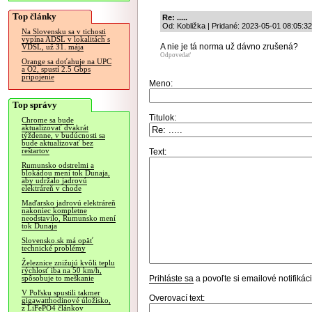
Top články
Re: .....
Od: Kobližka | Pridané: 2023-05-01 08:05:32
Na Slovensku sa v tichosti
vypína ADSL v lokalitách s
A nie je tá norma už dávno zrušená?
VDSL, už 31. mája
Odpovedať
Orange sa doťahuje na UPC
a O2, spustí 2.5 Gbps
pripojenie
Meno:
Top správy
Titulok:
Chrome sa bude
aktualizovať dvakrát
týždenne, v budúcnosti sa
bude aktualizovať bez
reštartov
Text:
Rumunsko odstrelmi a
blokádou mení tok Dunaja,
aby udržalo jadrovú
elektráreň v chode
Maďarsko jadrovú elektráreň
nakoniec kompletne
neodstavilo, Rumunsko mení
tok Dunaja
Slovensko.sk má opäť
technické problémy
Železnice znižujú kvôli teplu
rýchlosť iba na 50 km/h,
Prihláste sa
a povoľte si emailové notifiká
spôsobuje to meškanie
V Poľsku spustili takmer
Overovací text:
gigawatthodinové úložisko,
z LiFePO4 článkov