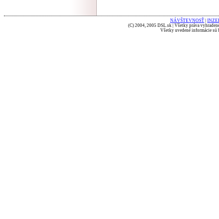
NÁVŠTEVNOSŤ
|
INZE
(C) 2004, 2005 DSL.sk | Všetky práva vyhradené
Všetky uvedené informácie sú b