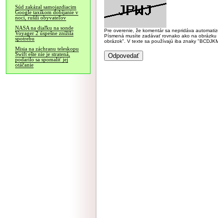
Súd zakázal samojazdiacim
Google taxíkom dobíjanie v
noci, rušili obyvateľov
NASA na diaľku na sonde
Pre overenie, že komentár sa nepridáva automatizov
Voyager 2 úspešne znížila
Písmená musíte zadávať rovnako ako na obrázku veľk
spotrebu
obrázok". V texte sa používajú iba znaky "BC
Misia na záchranu teleskopu
Swift ešte nie je stratená,
podarilo sa spomaliť jej
otáčanie