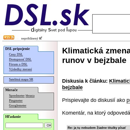
neprihlásený
Klimatická zmena
DSL pripojenie
Ceny DSL
runov v bejzbale
Dostupnosť DSL
Fórum o DSL
Výsledky meraní
Satelitná mapa SR
Diskusia k článku:
Klimati
bejzbale
Merače
Speedmeter
Merania
Prispievajte do diskusií ako
p
Pingmeter
Googlemeter
Komentár, na ktorý odpovedá
Hľadanie
Re: ja tu nebudem žiadne titulky písať