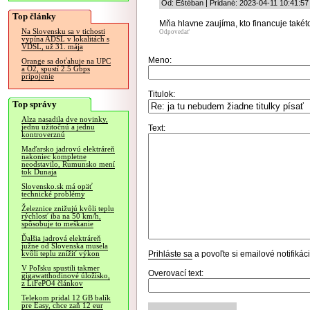
Od: Eštéban | Pridané: 2023-04-11 10:41:57
Top články
Mňa hlavne zaujíma, kto financuje také
Na Slovensku sa v tichosti
Odpovedať
vypína ADSL v lokalitách s
VDSL, už 31. mája
Meno:
Orange sa doťahuje na UPC
a O2, spustí 2.5 Gbps
pripojenie
Titulok:
Top správy
Alza nasadila dve novinky,
jednu užitočnú a jednu
Text:
kontroverznú
Maďarsko jadrovú elektráreň
nakoniec kompletne
neodstavilo, Rumunsko mení
tok Dunaja
Slovensko.sk má opäť
technické problémy
Železnice znižujú kvôli teplu
rýchlosť iba na 50 km/h,
spôsobuje to meškanie
Ďalšia jadrová elektráreň
južne od Slovenska musela
Prihláste sa
a povoľte si emailové notifiká
kvôli teplu znížiť výkon
V Poľsku spustili takmer
Overovací text:
gigawatthodinové úložisko,
z LiFePO4 článkov
Telekom pridal 12 GB balík
pre Easy, chce zaň 12 eur