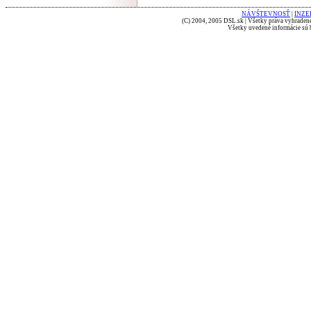
NÁVŠTEVNOSŤ
|
INZE
(C) 2004, 2005 DSL.sk | Všetky práva vyhradené
Všetky uvedené informácie sú b