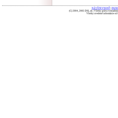
NÁVŠTEVNOSŤ
|
INZE
(C) 2004, 2005 DSL.sk | Všetky práva vyhradené
Všetky uvedené informácie sú b