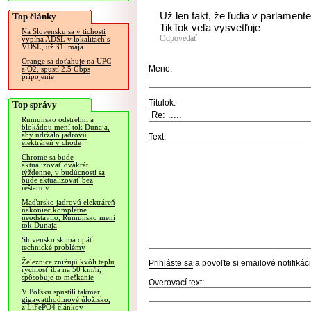
Už len fakt, že ľudia v parlament
Top články
TikTok veľa vysvetľuje
Na Slovensku sa v tichosti
Odpovedať
vypína ADSL v lokalitách s
VDSL, už 31. mája
Orange sa doťahuje na UPC
Meno:
a O2, spustí 2.5 Gbps
pripojenie
Titulok:
Top správy
Rumunsko odstrelmi a
blokádou mení tok Dunaja,
aby udržalo jadrovú
Text:
elektráreň v chode
Chrome sa bude
aktualizovať dvakrát
týždenne, v budúcnosti sa
bude aktualizovať bez
reštartov
Maďarsko jadrovú elektráreň
nakoniec kompletne
neodstavilo, Rumunsko mení
tok Dunaja
Slovensko.sk má opäť
technické problémy
Železnice znižujú kvôli teplu
Prihláste sa
a povoľte si emailové notifiká
rýchlosť iba na 50 km/h,
spôsobuje to meškanie
Overovací text:
V Poľsku spustili takmer
gigawatthodinové úložisko,
z LiFePO4 článkov