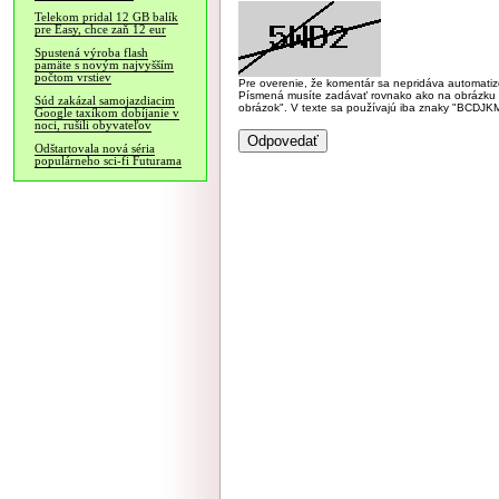
Telekom pridal 12 GB balík
pre Easy, chce zaň 12 eur
Spustená výroba flash
pamäte s novým najvyšším
počtom vrstiev
Pre overenie, že komentár sa nepridáva automatizov
Písmená musíte zadávať rovnako ako na obrázku veľk
Súd zakázal samojazdiacim
obrázok". V texte sa používajú iba znaky "BC
Google taxíkom dobíjanie v
noci, rušili obyvateľov
Odštartovala nová séria
populárneho sci-fi Futurama