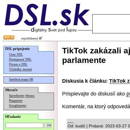
neprihlásený
TikTok zakázali 
DSL pripojenie
Ceny DSL
parlamente
Dostupnosť DSL
Fórum o DSL
Výsledky meraní
Satelitná mapa SR
Diskusia k článku:
TikTok z
Merače
Prispievajte do diskusií ako
p
Speedmeter
Merania
Pingmeter
Komentár, na ktorý odpovedá
Googlemeter
Hľadanie
.....
Od: budič | Pridané: 2023-03-27 