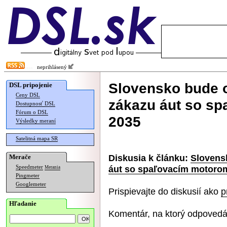
neprihlásený
Slovensko bude o
DSL pripojenie
Ceny DSL
zákazu áut so s
Dostupnosť DSL
Fórum o DSL
2035
Výsledky meraní
Satelitná mapa SR
Diskusia k článku:
Slovensk
Merače
áut so spaľovacím motoro
Speedmeter
Merania
Pingmeter
Googlemeter
Prispievajte do diskusií ako
p
Hľadanie
Komentár, na ktorý odpovedá