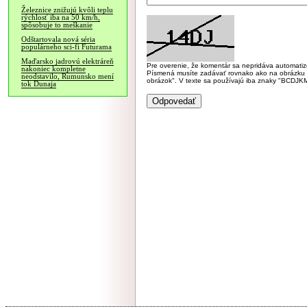
Železnice znižujú kvôli teplu
rýchlosť iba na 50 km/h,
spôsobuje to meškanie
Odštartovala nová séria
populárneho sci-fi Futurama
Maďarsko jadrovú elektráreň
Pre overenie, že komentár sa nepridáva automatizov
nakoniec kompletne
Písmená musíte zadávať rovnako ako na obrázku veľk
neodstavilo, Rumunsko mení
obrázok". V texte sa používajú iba znaky "BC
tok Dunaja