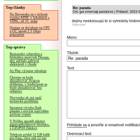
Top články
Re: parada
Od: gut smernajt pandúres | Pridané: 2023-
Na Slovensku sa v tichosti
vypína ADSL v lokalitách s
dejiny neeksisuujú to si vymislely histor
VDSL, už 31. mája
Odpovedať
Orange sa doťahuje na UPC
a O2, spustí 2.5 Gbps
pripojenie
Meno:
Top správy
Titulok:
Rumunsko odstrelmi a
blokádou mení tok Dunaja,
aby udržalo jadrovú
elektráreň v chode
Text:
Joj Play výrazne zdražuje
Chrome sa bude
aktualizovať dvakrát
týždenne, v budúcnosti sa
bude aktualizovať bez
reštartov
Slovensko.sk má opäť
technické problémy
Spustená výroba flash
pamäte s novým najvyšším
počtom vrstiev
V Poľsku spustili takmer
gigawatthodinové úložisko,
Prihláste sa
a povoľte si emailové notifiká
z LiFePO4 článkov
Overovací text:
Telekom pridal 12 GB balík
pre Easy, chce zaň 12 eur