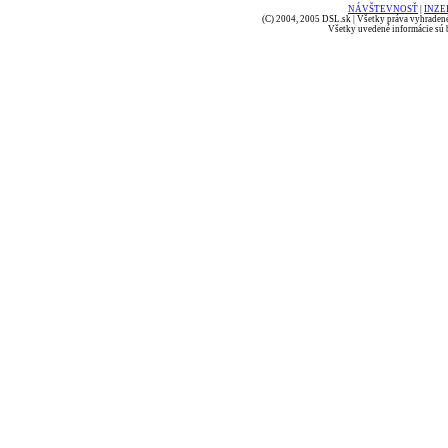
NÁVŠTEVNOSŤ
|
INZE
(C) 2004, 2005 DSL.sk | Všetky práva vyhradené
Všetky uvedené informácie sú b