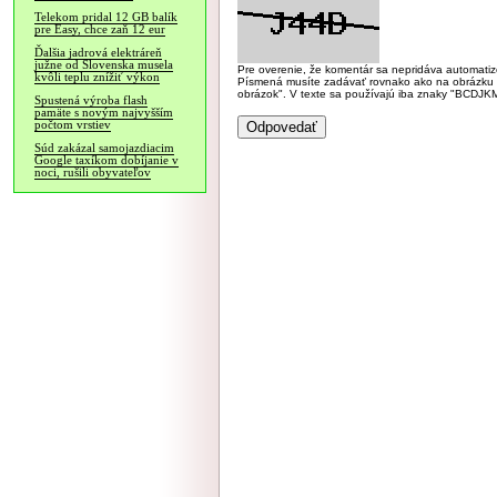
Telekom pridal 12 GB balík
pre Easy, chce zaň 12 eur
Ďalšia jadrová elektráreň
južne od Slovenska musela
Pre overenie, že komentár sa nepridáva automatizov
kvôli teplu znížiť výkon
Písmená musíte zadávať rovnako ako na obrázku veľk
obrázok". V texte sa používajú iba znaky "BC
Spustená výroba flash
pamäte s novým najvyšším
počtom vrstiev
Súd zakázal samojazdiacim
Google taxíkom dobíjanie v
noci, rušili obyvateľov