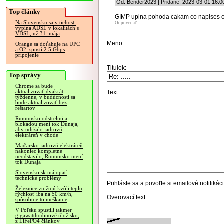
Od: Bender2023 | Pridané: 2023-03-01 16:0
Top články
GIMP uplna pohoda cakam co napises o
Na Slovensku sa v tichosti
Odpovedať
vypína ADSL v lokalitách s
VDSL, už 31. mája
Meno:
Orange sa doťahuje na UPC
a O2, spustí 2.5 Gbps
pripojenie
Titulok:
Top správy
Chrome sa bude
aktualizovať dvakrát
Text:
týždenne, v budúcnosti sa
bude aktualizovať bez
reštartov
Rumunsko odstrelmi a
blokádou mení tok Dunaja,
aby udržalo jadrovú
elektráreň v chode
Maďarsko jadrovú elektráreň
nakoniec kompletne
neodstavilo, Rumunsko mení
tok Dunaja
Slovensko.sk má opäť
technické problémy
Prihláste sa
a povoľte si emailové notifiká
Železnice znižujú kvôli teplu
rýchlosť iba na 50 km/h,
Overovací text:
spôsobuje to meškanie
V Poľsku spustili takmer
gigawatthodinové úložisko,
z LiFePO4 článkov