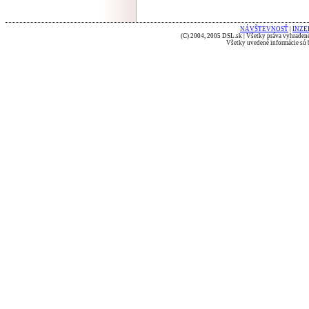
NÁVŠTEVNOSŤ
|
INZE
(C) 2004, 2005 DSL.sk | Všetky práva vyhradené
Všetky uvedené informácie sú b