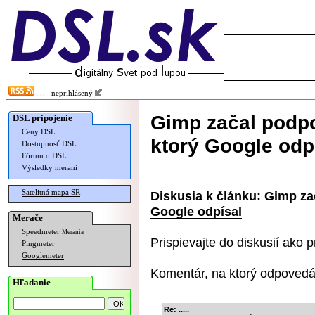
neprihlásený
Gimp začal podp
DSL pripojenie
Ceny DSL
ktorý Google odp
Dostupnosť DSL
Fórum o DSL
Výsledky meraní
Satelitná mapa SR
Diskusia k článku:
Gimp za
Google odpísal
Merače
Speedmeter
Merania
Prispievajte do diskusií ako
p
Pingmeter
Googlemeter
Komentár, na ktorý odpovedá
Hľadanie
Re: .....