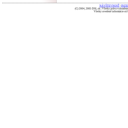
NÁVŠTEVNOSŤ
|
INZE
(C) 2004, 2005 DSL.sk | Všetky práva vyhradené
Všetky uvedené informácie sú b