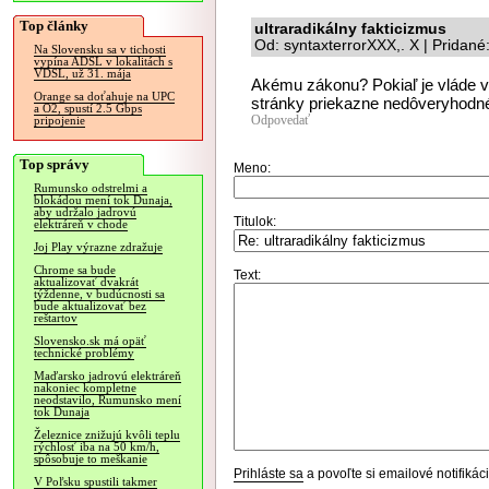
Top články
ultraradikálny fakticizmus
Od: syntaxterrorXXX,. X | Pridan
Na Slovensku sa v tichosti
vypína ADSL v lokalitách s
VDSL, už 31. mája
Akému zákonu? Pokiaľ je vláde v
Orange sa doťahuje na UPC
stránky priekazne nedôveryhodné
a O2, spustí 2.5 Gbps
Odpovedať
pripojenie
Top správy
Meno:
Rumunsko odstrelmi a
blokádou mení tok Dunaja,
aby udržalo jadrovú
Titulok:
elektráreň v chode
Joj Play výrazne zdražuje
Chrome sa bude
Text:
aktualizovať dvakrát
týždenne, v budúcnosti sa
bude aktualizovať bez
reštartov
Slovensko.sk má opäť
technické problémy
Maďarsko jadrovú elektráreň
nakoniec kompletne
neodstavilo, Rumunsko mení
tok Dunaja
Železnice znižujú kvôli teplu
rýchlosť iba na 50 km/h,
spôsobuje to meškanie
Prihláste sa
a povoľte si emailové notifiká
V Poľsku spustili takmer