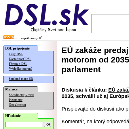
neprihlásený
EÚ zakáže predaj
DSL pripojenie
Ceny DSL
motorom od 2035,
Dostupnosť DSL
Fórum o DSL
parlament
Výsledky meraní
Satelitná mapa SR
Diskusia k článku:
EÚ zaká
Merače
2035, schválil už aj Európ
Speedmeter
Merania
Pingmeter
Googlemeter
Prispievajte do diskusií ako
p
Hľadanie
Komentár, na ktorý odpovedá