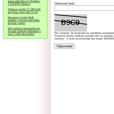
gigawatthodinové úložisko,
Overovací text:
z LiFePO4 článkov
Telekom pridal 12 GB balík
pre Easy, chce zaň 12 eur
Spustená výroba flash
pamäte s novým najvyšším
počtom vrstiev
Súd zakázal samojazdiacim
Google taxíkom dobíjanie v
Pre overenie, že komentár sa nepridáva automatizov
noci, rušili obyvateľov
Písmená musíte zadávať rovnako ako na obrázku veľk
obrázok". V texte sa používajú iba znaky "BC