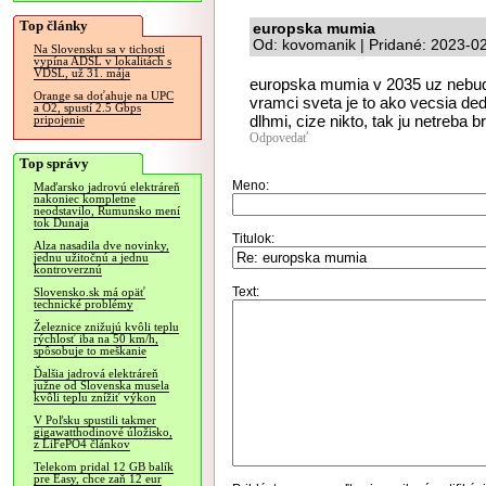
Top články
europska mumia
Od: kovomanik | Pridané: 2023-0
Na Slovensku sa v tichosti
vypína ADSL v lokalitách s
VDSL, už 31. mája
europska mumia v 2035 uz nebude
Orange sa doťahuje na UPC
vramci sveta je to ako vecsia d
a O2, spustí 2.5 Gbps
dlhmi, cize nikto, tak ju netreba b
pripojenie
Odpovedať
Top správy
Meno:
Maďarsko jadrovú elektráreň
nakoniec kompletne
neodstavilo, Rumunsko mení
tok Dunaja
Titulok:
Alza nasadila dve novinky,
jednu užitočnú a jednu
kontroverznú
Text:
Slovensko.sk má opäť
technické problémy
Železnice znižujú kvôli teplu
rýchlosť iba na 50 km/h,
spôsobuje to meškanie
Ďalšia jadrová elektráreň
južne od Slovenska musela
kvôli teplu znížiť výkon
V Poľsku spustili takmer
gigawatthodinové úložisko,
z LiFePO4 článkov
Telekom pridal 12 GB balík
pre Easy, chce zaň 12 eur