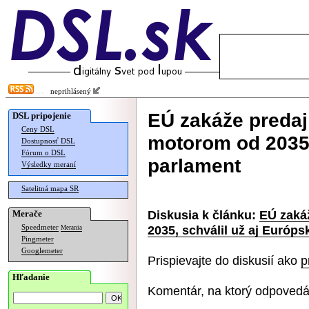
neprihlásený
EÚ zakáže predaj
DSL pripojenie
Ceny DSL
motorom od 2035,
Dostupnosť DSL
Fórum o DSL
parlament
Výsledky meraní
Satelitná mapa SR
Diskusia k článku:
EÚ zaká
Merače
2035, schválil už aj Európ
Speedmeter
Merania
Pingmeter
Googlemeter
Prispievajte do diskusií ako
p
Hľadanie
Komentár, na ktorý odpovedá