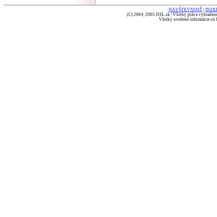
NÁVŠTEVNOSŤ
|
INZE
(C) 2004, 2005 DSL.sk | Všetky práva vyhradené
Všetky uvedené informácie sú b