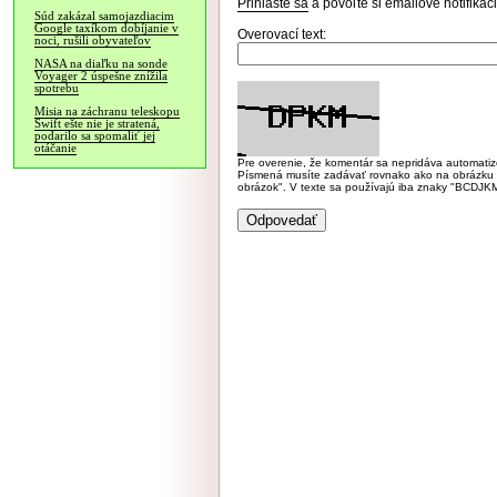
Prihláste sa
a povoľte si emailové notifiká
Súd zakázal samojazdiacim
Google taxíkom dobíjanie v
Overovací text:
noci, rušili obyvateľov
NASA na diaľku na sonde
Voyager 2 úspešne znížila
spotrebu
Misia na záchranu teleskopu
Swift ešte nie je stratená,
podarilo sa spomaliť jej
otáčanie
Pre overenie, že komentár sa nepridáva automatizov
Písmená musíte zadávať rovnako ako na obrázku veľk
obrázok". V texte sa používajú iba znaky "BC