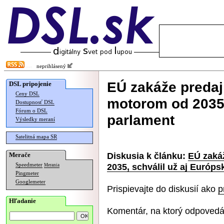
neprihlásený
EÚ zakáže predaj
DSL pripojenie
Ceny DSL
motorom od 2035,
Dostupnosť DSL
Fórum o DSL
parlament
Výsledky meraní
Satelitná mapa SR
Diskusia k článku:
EÚ zaká
Merače
2035, schválil už aj Európ
Speedmeter
Merania
Pingmeter
Googlemeter
Prispievajte do diskusií ako
p
Hľadanie
Komentár, na ktorý odpovedá