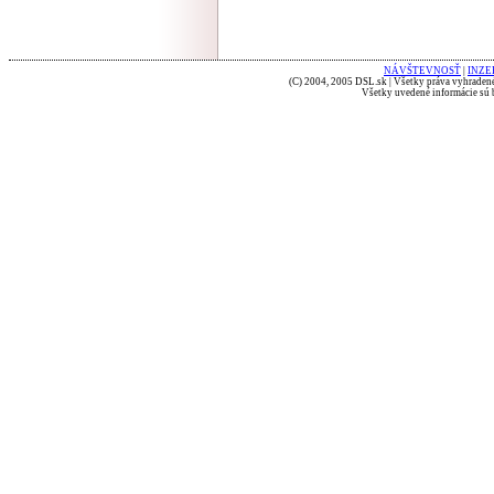
NÁVŠTEVNOSŤ
|
INZE
(C) 2004, 2005 DSL.sk | Všetky práva vyhradené
Všetky uvedené informácie sú b