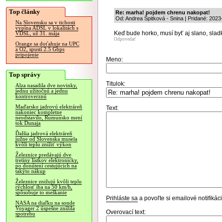
Top články
Re: marha! pojdem chrenu nakopat!
Od: Andrea Špitková - Snina | Pridané: 2023
Na Slovensku sa v tichosti
vypína ADSL v lokalitách s
Keď bude horko, musí byť aj slano, sladk
VDSL, už 31. mája
Odpovedať
Orange sa doťahuje na UPC
a O2, spustí 2.5 Gbps
pripojenie
Meno:
Top správy
Titulok:
Alza nasadila dve novinky,
jednu užitočnú a jednu
kontroverznú
Maďarsko jadrovú elektráreň
Text:
nakoniec kompletne
neodstavilo, Rumunsko mení
tok Dunaja
Ďalšia jadrová elektráreň
južne od Slovenska musela
kvôli teplu znížiť výkon
Železnice predávajú dve
tretiny lístkov elektronicky,
po donútení cestujúcich na
takýto nákup
Železnice znižujú kvôli teplu
rýchlosť iba na 50 km/h,
spôsobuje to meškanie
Prihláste sa
a povoľte si emailové notifiká
NASA na diaľku na sonde
Voyager 2 úspešne znížila
Overovací text:
spotrebu