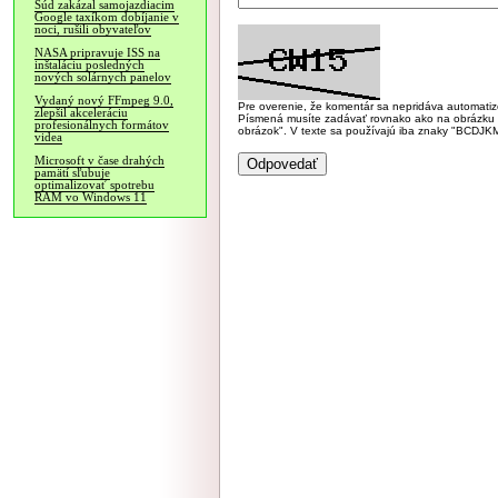
Súd zakázal samojazdiacim
Google taxíkom dobíjanie v
noci, rušili obyvateľov
NASA pripravuje ISS na
inštaláciu posledných
nových solárnych panelov
Vydaný nový FFmpeg 9.0,
Pre overenie, že komentár sa nepridáva automatizov
zlepšil akceleráciu
Písmená musíte zadávať rovnako ako na obrázku veľk
profesionálnych formátov
obrázok". V texte sa používajú iba znaky "BC
videa
Microsoft v čase drahých
pamätí sľubuje
optimalizovať spotrebu
RAM vo Windows 11