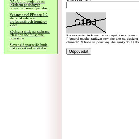
NASA pripravuje ISS na
inštaláciu posledných
nových solárnych panelov
Vydaný nový FFmpeg 9.0,
zlepšil akceleráciu
profesionálnych formátov
videa
Záchrana misie na záchranu
teleskopu Swift úspešne
Pre overenie, že komentár sa nepridáva automatizov
pokračuje
Písmená musíte zadávať rovnako ako na obrázku veľk
obrázok". V texte sa používajú iba znaky "BC
Slovenská sporiteľňa bude
mať cez víkend odstávku