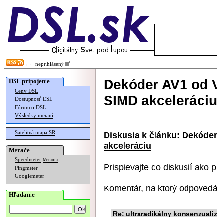
neprihlásený
Dekóder AV1 od VL
DSL pripojenie
Ceny DSL
SIMD akceleráciu
Dostupnosť DSL
Fórum o DSL
Výsledky meraní
Satelitná mapa SR
Diskusia k článku:
Dekóder 
akceleráciu
Merače
Speedmeter
Merania
Prispievajte do diskusií ako
p
Pingmeter
Googlemeter
Komentár, na ktorý odpovedá
Hľadanie
Re: ultraradikálny konsenzual