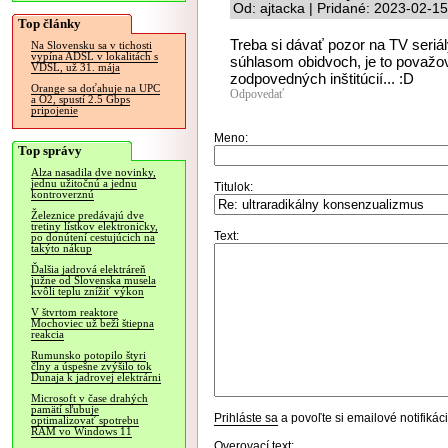
Od: ajtacka | Pridané: 2023-02-1
Top články
Treba si dávať pozor na TV seriá
Na Slovensku sa v tichosti
vypína ADSL v lokalitách s
súhlasom obidvoch, je to považo
VDSL, už 31. mája
zodpovedných inštitúcií... :D
Orange sa doťahuje na UPC
Odpovedať
a O2, spustí 2.5 Gbps
pripojenie
Meno:
Top správy
Alza nasadila dve novinky,
jednu užitočnú a jednu
Titulok:
kontroverznú
Železnice predávajú dve
tretiny lístkov elektronicky,
Text:
po donútení cestujúcich na
takýto nákup
Ďalšia jadrová elektráreň
južne od Slovenska musela
kvôli teplu znížiť výkon
V štvrtom reaktore
Mochoviec už beží štiepna
reakcia
Rumunsko potopilo štyri
člny a úspešne zvýšilo tok
Dunaja k jadrovej elektrárni
Microsoft v čase drahých
pamätí sľubuje
Prihláste sa
a povoľte si emailové notifiká
optimalizovať spotrebu
RAM vo Windows 11
Overovací text: