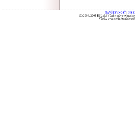
NÁVŠTEVNOSŤ
|
INZE
(C) 2004, 2005 DSL.sk | Všetky práva vyhradené
Všetky uvedené informácie sú b