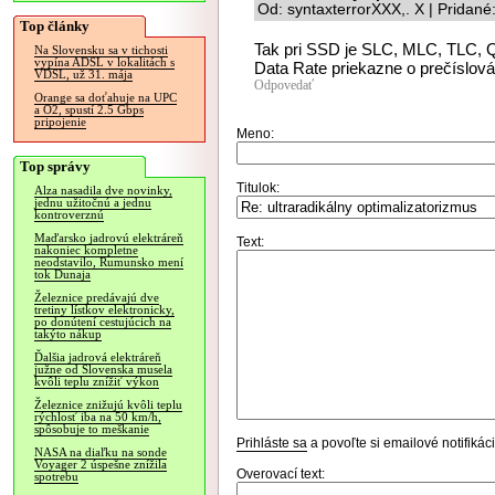
Od: syntaxterrorXXX,. X | Pridan
Top články
Tak pri SSD je SLC, MLC, TLC, QL
Na Slovensku sa v tichosti
vypína ADSL v lokalitách s
Data Rate priekazne o prečíslováv
VDSL, už 31. mája
Odpovedať
Orange sa doťahuje na UPC
a O2, spustí 2.5 Gbps
pripojenie
Meno:
Top správy
Titulok:
Alza nasadila dve novinky,
jednu užitočnú a jednu
kontroverznú
Maďarsko jadrovú elektráreň
Text:
nakoniec kompletne
neodstavilo, Rumunsko mení
tok Dunaja
Železnice predávajú dve
tretiny lístkov elektronicky,
po donútení cestujúcich na
takýto nákup
Ďalšia jadrová elektráreň
južne od Slovenska musela
kvôli teplu znížiť výkon
Železnice znižujú kvôli teplu
rýchlosť iba na 50 km/h,
spôsobuje to meškanie
Prihláste sa
a povoľte si emailové notifiká
NASA na diaľku na sonde
Voyager 2 úspešne znížila
Overovací text:
spotrebu