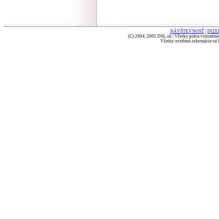
NÁVŠTEVNOSŤ
|
INZE
(C) 2004, 2005 DSL.sk | Všetky práva vyhradené
Všetky uvedené informácie sú b