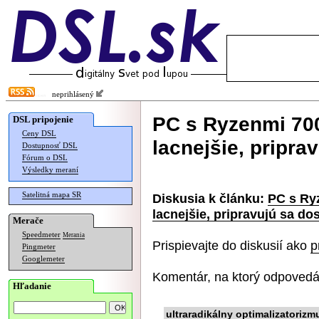
neprihlásený
PC s Ryzenmi 700
DSL pripojenie
Ceny DSL
lacnejšie, pripra
Dostupnosť DSL
Fórum o DSL
Výsledky meraní
Satelitná mapa SR
Diskusia k článku:
PC s Ry
lacnejšie, pripravujú sa do
Merače
Speedmeter
Merania
Prispievajte do diskusií ako
p
Pingmeter
Googlemeter
Komentár, na ktorý odpovedá
Hľadanie
ultraradikálny optimalizatorizm