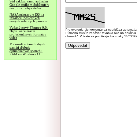
Súd zakázal samojazdiacim
Google taxíkom dobíjanie v
noci, rušili obyvateľov
NASA pripravuje ISS na
inštaláciu posledných
nových solárnych panelov
Vydaný nový FFmpeg 9.0,
Pre overenie, že komentár sa nepridáva automatizov
zlepšil akceleráciu
Písmená musíte zadávať rovnako ako na obrázku veľk
profesionálnych formátov
obrázok". V texte sa používajú iba znaky "BC
videa
Microsoft v čase drahých
pamätí sľubuje
optimalizovať spotrebu
RAM vo Windows 11