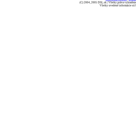
(C) 2004, 2005 DSL.sk | Všetky práva vyhradené
Všetky uvedené informácie sú b