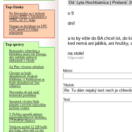
Od: Lyta Hochbatnica | Pridané: 
Top články
o 9
Na Slovensku sa v tichosti
vypína ADSL v lokalitách s
VDSL, už 31. mája
dní!
Orange sa doťahuje na UPC
a O2, spustí 2.5 Gbps
pripojenie
a to by ešte do BA chcel íst, do k
ked nemá ani jablká, ani hrušky, 
Top správy
Rumunsko odstrelmi a
na stole!
blokádou mení tok Dunaja,
aby udržalo jadrovú
Odpovedať
elektráreň v chode
Joj Play výrazne zdražuje
Meno:
Chrome sa bude
aktualizovať dvakrát
týždenne, v budúcnosti sa
bude aktualizovať bez
Titulok:
reštartov
Slovensko.sk má opäť
technické problémy
Text:
Spustená výroba flash
pamäte s novým najvyšším
počtom vrstiev
V Poľsku spustili takmer
gigawatthodinové úložisko,
z LiFePO4 článkov
Telekom pridal 12 GB balík
pre Easy, chce zaň 12 eur