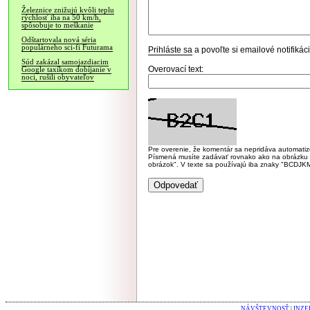
Železnice znižujú kvôli teplu
rýchlosť iba na 50 km/h,
spôsobuje to meškanie
Odštartovala nová séria
populárneho sci-fi Futurama
Prihláste sa
a povoľte si emailové notifiká
Súd zakázal samojazdiacim
Overovací text:
Google taxíkom dobíjanie v
noci, rušili obyvateľov
Pre overenie, že komentár sa nepridáva automatizov
Písmená musíte zadávať rovnako ako na obrázku veľk
obrázok". V texte sa používajú iba znaky "BC
NÁVŠTEVNOSŤ
|
INZE