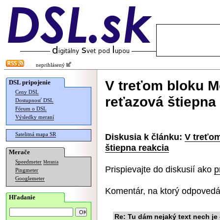
neprihlásený
V treťom bloku M
DSL pripojenie
Ceny DSL
reťazová štiepna
Dostupnosť DSL
Fórum o DSL
Výsledky meraní
Satelitná mapa SR
Diskusia k článku:
V treťo
štiepna reakcia
Merače
Speedmeter
Merania
Prispievajte do diskusií ako
p
Pingmeter
Googlemeter
Komentár, na ktorý odpovedá
Hľadanie
Re: Tu dám nejaký text nech je 